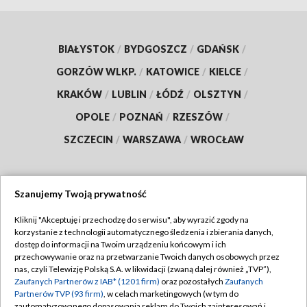
BIAŁYSTOK
/
BYDGOSZCZ
/
GDAŃSK
/
GORZÓW WLKP.
/
KATOWICE
/
KIELCE
/
KRAKÓW
/
LUBLIN
/
ŁÓDŹ
/
OLSZTYN
/
OPOLE
/
POZNAŃ
/
RZESZÓW
/
SZCZECIN
/
WARSZAWA
/
WROCŁAW
Szanujemy Twoją prywatność
Dołącz do nas:
Kliknij "Akceptuję i przechodzę do serwisu", aby wyrazić zgody na
korzystanie z technologii automatycznego śledzenia i zbierania danych,
TVP
dostęp do informacji na Twoim urządzeniu końcowym i ich
Abonament TVP
przechowywanie oraz na przetwarzanie Twoich danych osobowych przez
Regulamin TVP
nas, czyli Telewizję Polską S.A. w likwidacji (zwaną dalej również „TVP”),
Emisja w TVP
Zaufanych Partnerów z IAB* (1201 firm)
oraz pozostałych
Zaufanych
Polityka prywatności
Partnerów TVP (93 firm)
, w celach marketingowych (w tym do
Centrum informacji TVP
Moje zgody
zautomatyzowanego dopasowania reklam do Twoich zainteresowań i