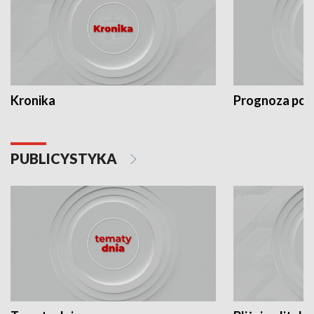
Kronika
Prognoza po
PUBLICYSTYKA