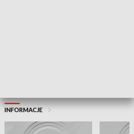
Odc. 6
Odc. 5
Czy wiesz, że Kraków inwestuje w edukację i
Czy wiesz, jak Kr
rozwój młodych?
mieszkańców?
INFORMACJE