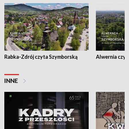
Rabka-Zdrój czyta Szymborską
Alwernia czy
INNE