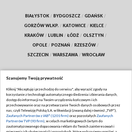
BIAŁYSTOK
/
BYDGOSZCZ
/
GDAŃSK
/
GORZÓW WLKP.
/
KATOWICE
/
KIELCE
/
KRAKÓW
/
LUBLIN
/
ŁÓDŹ
/
OLSZTYN
/
OPOLE
/
POZNAŃ
/
RZESZÓW
/
SZCZECIN
/
WARSZAWA
/
WROCŁAW
Szanujemy Twoją prywatność
Dołącz do nas:
Kliknij "Akceptuję i przechodzę do serwisu", aby wyrazić zgody na
korzystanie z technologii automatycznego śledzenia i zbierania danych,
TVP
dostęp do informacji na Twoim urządzeniu końcowym i ich
Abonament TVP
przechowywanie oraz na przetwarzanie Twoich danych osobowych przez
Regulamin TVP
nas, czyli Telewizję Polską S.A. w likwidacji (zwaną dalej również „TVP”),
Emisja w TVP
Zaufanych Partnerów z IAB* (1201 firm)
oraz pozostałych
Zaufanych
Polityka prywatności
Partnerów TVP (93 firm)
, w celach marketingowych (w tym do
Centrum informacji TVP
Moje zgody
zautomatyzowanego dopasowania reklam do Twoich zainteresowań i
mierzenia ich skuteczności) i pozostałych, które wskazujemy poniżej, a