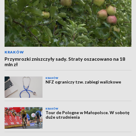
KRAKÓW
Przymrozki zniszczyły sady. Straty oszacowano na 18
mln zł
KRAKÓW
NFZ ograniczy tzw. zabiegi walizkowe
KRAKÓW
Tour de Pologne w Małopolsce. W sobotę
duże utrudnienia