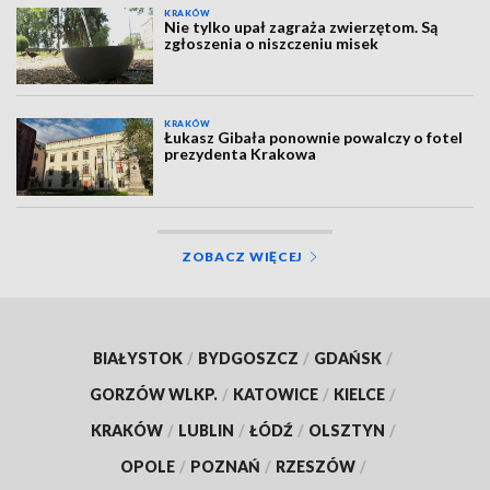
KRAKÓW
Nie tylko upał zagraża zwierzętom. Są
zgłoszenia o niszczeniu misek
KRAKÓW
Łukasz Gibała ponownie powalczy o fotel
prezydenta Krakowa
ZOBACZ WIĘCEJ
BIAŁYSTOK
/
BYDGOSZCZ
/
GDAŃSK
/
GORZÓW WLKP.
/
KATOWICE
/
KIELCE
/
KRAKÓW
/
LUBLIN
/
ŁÓDŹ
/
OLSZTYN
/
OPOLE
/
POZNAŃ
/
RZESZÓW
/