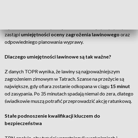
Sprzęt to nie wszystko – liczy się wiedza i ocena ryzyka
TPN przypomina, że podstawowym wyposażeniem turysty
są detektor, sonda i łopata, jednak nawet najlepszy sprzęt nie
zastąpi
umiejętności oceny zagrożenia lawinowego
oraz
odpowiedniego planowania wyprawy.
Dlaczego umiejętności lawinowe są tak ważne?
Z danych TOPR wynika, że lawiny są najpoważniejszym
zagrożeniem zimowym w Tatrach. Szanse na przeżycie są
największe, gdy ofiara zostanie odkopana w ciągu
15 minut
od zasypania. Po 35 minutach spadają niemal do zera, dlatego
świadkowie muszą potrafić przeprowadzić akcję ratunkową.
Stałe podnoszenie kwalifikacji kluczem do
bezpieczeństwa
TPN apeluje, aby turyści uczestniczyli w szkoleniach i