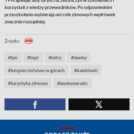
korzystali z wiedzy przewodników. Po odpowiednim
przeszkoleniu wybierają oni cele zimowych wędrówek
znacznie rozsądniej.
Źródło:
#tpn
#topr
#tatry
#lawiny
#bezpieczeństwo w górach
#kalatówki
#turystyka zimowa
#lawinowe abc