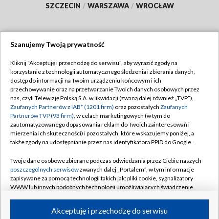
SZCZECIN
/
WARSZAWA
/
WROCŁAW
Szanujemy Twoją prywatność
Dołącz do nas:
Kliknij "Akceptuję i przechodzę do serwisu", aby wyrazić zgody na
korzystanie z technologii automatycznego śledzenia i zbierania danych,
TVP
dostęp do informacji na Twoim urządzeniu końcowym i ich
Abonament TVP
przechowywanie oraz na przetwarzanie Twoich danych osobowych przez
Regulamin TVP
nas, czyli Telewizję Polską S.A. w likwidacji (zwaną dalej również „TVP”),
Emisja w TVP
Polityka prywatności
Zaufanych Partnerów z IAB* (1201 firm)
oraz pozostałych
Zaufanych
Partnerów TVP (93 firm)
, w celach marketingowych (w tym do
Centrum informacji TVP
Moje zgody
zautomatyzowanego dopasowania reklam do Twoich zainteresowań i
mierzenia ich skuteczności) i pozostałych, które wskazujemy poniżej, a
Naziemna Telewizja Cyfrowa
Pomoc
także zgody na udostępnianie przez nas identyfikatora PPID do Google.
Sklep TVP
Biuro reklamy
Twoje dane osobowe zbierane podczas odwiedzania przez Ciebie naszych
Rada Programowa
Kontakt
poszczególnych serwisów
zwanych dalej „Portalem”, w tym informacje
zapisywane za pomocą technologii takich jak: pliki cookie, sygnalizatory
System NOS
WWW lub innych podobnych technologii umożliwiających świadczenie
dopasowanych i bezpiecznych usług, personalizację treści oraz reklam,
Informacje o nadawcy
Kanały
udostępnianie funkcji mediów społecznościowych oraz analizowanie
Akceptuję i przechodzę do serwisu
ruchu w Internecie.
Program dla prasy