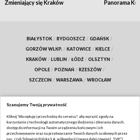
Zmieniający się Kraków
Panorama Kul
BIAŁYSTOK
/
BYDGOSZCZ
/
GDAŃSK
/
GORZÓW WLKP.
/
KATOWICE
/
KIELCE
/
KRAKÓW
/
LUBLIN
/
ŁÓDŹ
/
OLSZTYN
/
OPOLE
/
POZNAŃ
/
RZESZÓW
/
SZCZECIN
/
WARSZAWA
/
WROCŁAW
Szanujemy Twoją prywatność
Dołącz do nas:
Kliknij "Akceptuję i przechodzę do serwisu", aby wyrazić zgody na
korzystanie z technologii automatycznego śledzenia i zbierania danych,
TVP
dostęp do informacji na Twoim urządzeniu końcowym i ich
Abonament TVP
przechowywanie oraz na przetwarzanie Twoich danych osobowych przez
Regulamin TVP
nas, czyli Telewizję Polską S.A. w likwidacji (zwaną dalej również „TVP”),