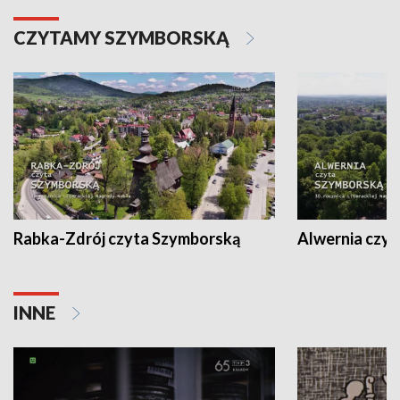
CZYTAMY SZYMBORSKĄ
Rabka-Zdrój czyta Szymborską
Alwernia czy
INNE