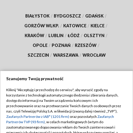
BIAŁYSTOK
/
BYDGOSZCZ
/
GDAŃSK
/
GORZÓW WLKP.
/
KATOWICE
/
KIELCE
/
KRAKÓW
/
LUBLIN
/
ŁÓDŹ
/
OLSZTYN
/
OPOLE
/
POZNAŃ
/
RZESZÓW
/
SZCZECIN
/
WARSZAWA
/
WROCŁAW
Szanujemy Twoją prywatność
Dołącz do nas:
Kliknij "Akceptuję i przechodzę do serwisu", aby wyrazić zgody na
korzystanie z technologii automatycznego śledzenia i zbierania danych,
TVP
dostęp do informacji na Twoim urządzeniu końcowym i ich
Abonament TVP
przechowywanie oraz na przetwarzanie Twoich danych osobowych przez
Regulamin TVP
nas, czyli Telewizję Polską S.A. w likwidacji (zwaną dalej również „TVP”),
Emisja w TVP
Zaufanych Partnerów z IAB* (1201 firm)
oraz pozostałych
Zaufanych
Polityka prywatności
Partnerów TVP (93 firm)
, w celach marketingowych (w tym do
Centrum informacji TVP
Moje zgody
zautomatyzowanego dopasowania reklam do Twoich zainteresowań i
mierzenia ich skuteczności) i pozostałych, które wskazujemy poniżej, a