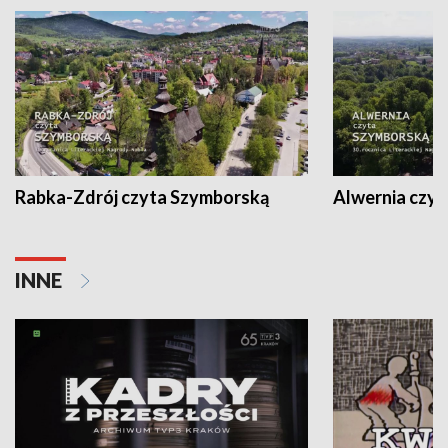
Rabka-Zdrój czyta Szymborską
Alwernia czy
INNE