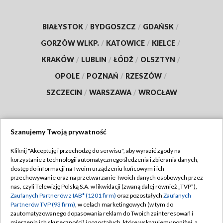
BIAŁYSTOK
/
BYDGOSZCZ
/
GDAŃSK
/
GORZÓW WLKP.
/
KATOWICE
/
KIELCE
/
KRAKÓW
/
LUBLIN
/
ŁÓDŹ
/
OLSZTYN
/
OPOLE
/
POZNAŃ
/
RZESZÓW
/
SZCZECIN
/
WARSZAWA
/
WROCŁAW
Szanujemy Twoją prywatność
Dołącz do nas:
Kliknij "Akceptuję i przechodzę do serwisu", aby wyrazić zgody na
korzystanie z technologii automatycznego śledzenia i zbierania danych,
TVP
dostęp do informacji na Twoim urządzeniu końcowym i ich
Abonament TVP
przechowywanie oraz na przetwarzanie Twoich danych osobowych przez
Regulamin TVP
nas, czyli Telewizję Polską S.A. w likwidacji (zwaną dalej również „TVP”),
Emisja w TVP
Zaufanych Partnerów z IAB* (1201 firm)
oraz pozostałych
Zaufanych
Polityka prywatności
Partnerów TVP (93 firm)
, w celach marketingowych (w tym do
Centrum informacji TVP
Moje zgody
zautomatyzowanego dopasowania reklam do Twoich zainteresowań i
mierzenia ich skuteczności) i pozostałych, które wskazujemy poniżej, a