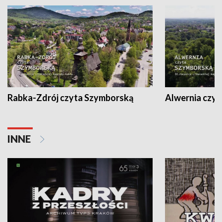
Rabka-Zdrój czyta Szymborską
Alwernia czy
INNE