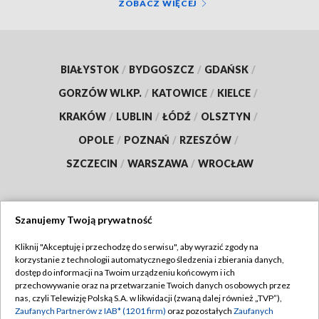
ZOBACZ WIĘCEJ
BIAŁYSTOK
/
BYDGOSZCZ
/
GDAŃSK
/
GORZÓW WLKP.
/
KATOWICE
/
KIELCE
/
KRAKÓW
/
LUBLIN
/
ŁÓDŹ
/
OLSZTYN
/
OPOLE
/
POZNAŃ
/
RZESZÓW
/
SZCZECIN
/
WARSZAWA
/
WROCŁAW
Szanujemy Twoją prywatność
Dołącz do nas:
Kliknij "Akceptuję i przechodzę do serwisu", aby wyrazić zgody na
korzystanie z technologii automatycznego śledzenia i zbierania danych,
TVP
dostęp do informacji na Twoim urządzeniu końcowym i ich
Abonament TVP
przechowywanie oraz na przetwarzanie Twoich danych osobowych przez
Regulamin TVP
nas, czyli Telewizję Polską S.A. w likwidacji (zwaną dalej również „TVP”),
Emisja w TVP
Polityka prywatności
Zaufanych Partnerów z IAB* (1201 firm)
oraz pozostałych
Zaufanych