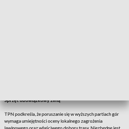
co jest efektem silnego wiatru. Większe ilości śniegu zalegają
w zagłębieniach terenu oraz w pobliżu grani, natomiast w
wielu miejscach występują obszary wywiane aż do warstwy
lodu.
Niska widzialność i silny wiatr
Dodatkowym utrudnieniem jest
niski pułap chmur
, który
ogranicza widzialność i zwiększa ryzyko pobłądzeń oraz
upadków z wysokości.
Silne podmuchy wiatru
są
szczególnie odczuwalne w partiach szczytowych. Na
Kasprowym Wierchu
porywy wiatru osiągają prędkość 50
km/h
.
Sprzęt obowiązkowy zimą
TPN podkreśla, że poruszanie się w wyższych partiach gór
wymaga umiejętności oceny lokalnego zagrożenia
lawinowego oraz właściwego doboru trasy. Niezbędne jest