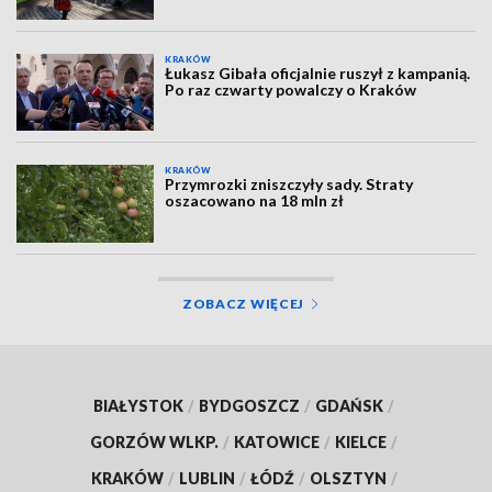
KRAKÓW
Łukasz Gibała oficjalnie ruszył z kampanią.
Po raz czwarty powalczy o Kraków
KRAKÓW
Przymrozki zniszczyły sady. Straty
oszacowano na 18 mln zł
ZOBACZ WIĘCEJ
BIAŁYSTOK
/
BYDGOSZCZ
/
GDAŃSK
/
GORZÓW WLKP.
/
KATOWICE
/
KIELCE
/
KRAKÓW
/
LUBLIN
/
ŁÓDŹ
/
OLSZTYN
/