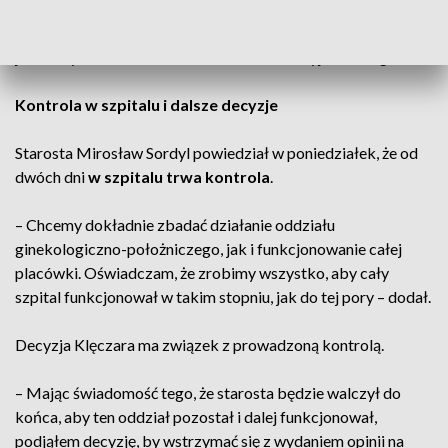
zorganizowaniu na bazie oddziału chirurgii jednego dnia
profilu ginekologicznego”. Miałyby tam być wykonywane
jednak tylko krótkoterminowe i małoinwazyjne zabiegi.
Kontrola w szpitalu i dalsze decyzje
Starosta Mirosław Sordyl powiedział w poniedziałek, że od
dwóch dni
w szpitalu trwa kontrola
.
– Chcemy dokładnie zbadać działanie oddziału
ginekologiczno-położniczego, jak i funkcjonowanie całej
placówki. Oświadczam, że zrobimy wszystko, aby cały
szpital funkcjonował w takim stopniu, jak do tej pory – dodał.
Decyzja Klęczara ma związek z prowadzoną kontrolą.
– Mając świadomość tego, że starosta będzie walczył do
końca, aby ten oddział pozostał i dalej funkcjonował,
podjąłem decyzję, by wstrzymać się z wydaniem opinii na