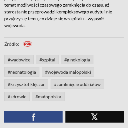
temat możliwości czasowego zamknięcia do czasu, aż
starosta nie przeprowadzi kompleksowego audytu i nie
przyjrzy się temu, co dzieje się w szpitalu – wyjaśnił
wojewoda.
Źródło:
#wadowice
#szpital
#ginekologia
#neonatologia
#wojewoda małopolski
#krzysztof klęczar
#zamknięcie oddziałów
#zdrowie
#małopolska