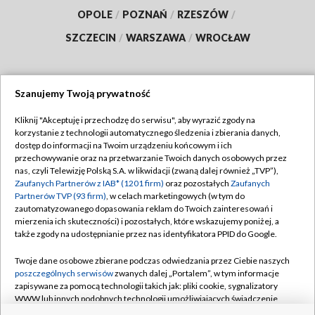
OPOLE
/
POZNAŃ
/
RZESZÓW
/
SZCZECIN
/
WARSZAWA
/
WROCŁAW
Szanujemy Twoją prywatność
Dołącz do nas:
Kliknij "Akceptuję i przechodzę do serwisu", aby wyrazić zgody na
korzystanie z technologii automatycznego śledzenia i zbierania danych,
TVP
dostęp do informacji na Twoim urządzeniu końcowym i ich
Abonament TVP
przechowywanie oraz na przetwarzanie Twoich danych osobowych przez
Regulamin TVP
nas, czyli Telewizję Polską S.A. w likwidacji (zwaną dalej również „TVP”),
Emisja w TVP
Polityka prywatności
Zaufanych Partnerów z IAB* (1201 firm)
oraz pozostałych
Zaufanych
Partnerów TVP (93 firm)
, w celach marketingowych (w tym do
Centrum informacji TVP
Moje zgody
zautomatyzowanego dopasowania reklam do Twoich zainteresowań i
mierzenia ich skuteczności) i pozostałych, które wskazujemy poniżej, a
Naziemna Telewizja Cyfrowa
Pomoc
także zgody na udostępnianie przez nas identyfikatora PPID do Google.
Sklep TVP
Biuro reklamy
Twoje dane osobowe zbierane podczas odwiedzania przez Ciebie naszych
Rada Programowa
Kontakt
poszczególnych serwisów
zwanych dalej „Portalem”, w tym informacje
zapisywane za pomocą technologii takich jak: pliki cookie, sygnalizatory
System NOS
WWW lub innych podobnych technologii umożliwiających świadczenie
dopasowanych i bezpiecznych usług, personalizację treści oraz reklam,