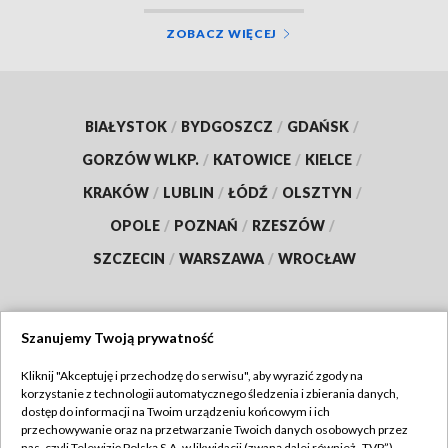
ZOBACZ WIĘCEJ
BIAŁYSTOK
/
BYDGOSZCZ
/
GDAŃSK
/
GORZÓW WLKP.
/
KATOWICE
/
KIELCE
/
KRAKÓW
/
LUBLIN
/
ŁÓDŹ
/
OLSZTYN
/
OPOLE
/
POZNAŃ
/
RZESZÓW
/
SZCZECIN
/
WARSZAWA
/
WROCŁAW
Szanujemy Twoją prywatność
Dołącz do nas:
Kliknij "Akceptuję i przechodzę do serwisu", aby wyrazić zgody na
korzystanie z technologii automatycznego śledzenia i zbierania danych,
TVP
dostęp do informacji na Twoim urządzeniu końcowym i ich
Abonament TVP
przechowywanie oraz na przetwarzanie Twoich danych osobowych przez
Regulamin TVP
nas, czyli Telewizję Polską S.A. w likwidacji (zwaną dalej również „TVP”),