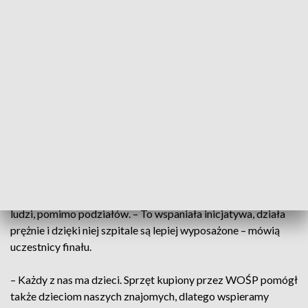
Ostateczne kwoty
będą znane pod koniec lutego
.
Zakopane także gra dla WOŚP
W Zakopanem trwa liczenie pieniędzy z puszek. – Będzie to
kwota około
60 tysięcy złotych
z kwesty prowadzonej w
terenie, a do tego dojdą jeszcze e-skarbonki – mówi
Katarzyna Dziewońska‑Kachnic, szefowa lokalnego sztabu.
Orkiestra łączy ludzi mimo różnic
Mieszkańcy podkreślają, że WOŚP od wielu lat jednoczy
ludzi, pomimo podziałów. – To wspaniała inicjatywa, działa
prężnie i dzięki niej szpitale są lepiej wyposażone – mówią
uczestnicy finału.
– Każdy z nas ma dzieci. Sprzęt kupiony przez WOŚP pomógł
także dzieciom naszych znajomych, dlatego wspieramy