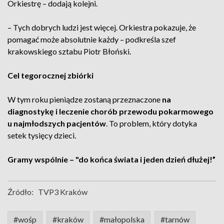
Orkiestrę – dodają kolejni.
– Tych dobrych ludzi jest więcej. Orkiestra pokazuje, że
pomagać może absolutnie każdy – podkreśla szef
krakowskiego sztabu Piotr Błoński.
Cel tegorocznej zbiórki
W tym roku pieniądze zostaną przeznaczone
na
diagnostykę i leczenie chorób przewodu pokarmowego
u najmłodszych pacjentów
. To problem, który dotyka
setek tysięcy dzieci.
Gramy wspólnie – "do końca świata i jeden dzień dłużej!”
Źródło:
TVP3 Kraków
#wośp
#kraków
#małopolska
#tarnów