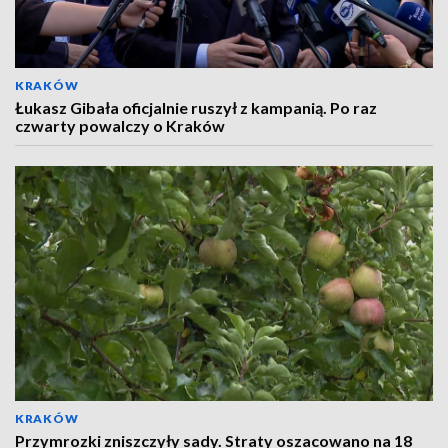
KRAKÓW
Łukasz Gibała oficjalnie ruszył z kampanią. Po raz
czwarty powalczy o Kraków
KRAKÓW
Przymrozki zniszczyły sady. Straty oszacowano na 18