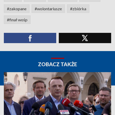
#zakopane
#wolontariusze
#zbiórka
#finał wośp
ZOBACZ TAKŻE