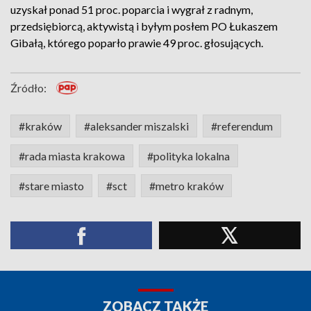
uzyskał ponad 51 proc. poparcia i wygrał z radnym,
przedsiębiorcą, aktywistą i byłym posłem PO Łukaszem
Gibałą, którego poparło prawie 49 proc. głosujących.
Źródło:
#kraków
#aleksander miszalski
#referendum
#rada miasta krakowa
#polityka lokalna
#stare miasto
#sct
#metro kraków
ZOBACZ TAKŻE