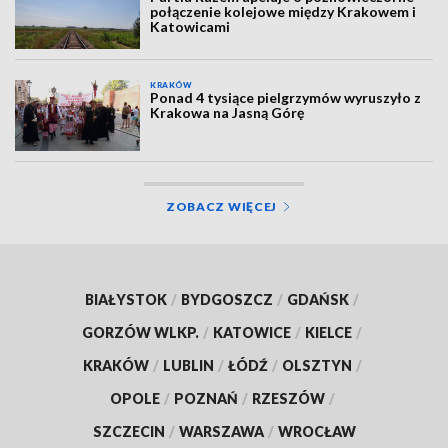
połączenie kolejowe między Krakowem i
Katowicami
KRAKÓW
Ponad 4 tysiące pielgrzymów wyruszyło z
Krakowa na Jasną Górę
ZOBACZ WIĘCEJ
BIAŁYSTOK
/
BYDGOSZCZ
/
GDAŃSK
/
GORZÓW WLKP.
/
KATOWICE
/
KIELCE
/
KRAKÓW
/
LUBLIN
/
ŁÓDŹ
/
OLSZTYN
/
OPOLE
/
POZNAŃ
/
RZESZÓW
/
SZCZECIN
/
WARSZAWA
/
WROCŁAW