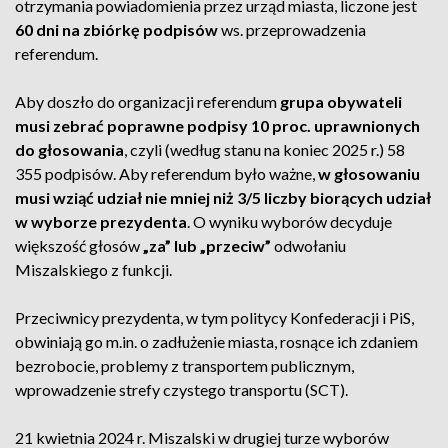
otrzymania powiadomienia przez urząd miasta, liczone jest
60 dni na zbiórkę podpisów
ws. przeprowadzenia
referendum.
Aby doszło do organizacji referendum
grupa obywateli
musi zebrać poprawne podpisy 10 proc. uprawnionych
do głosowania
, czyli (według stanu na koniec 2025 r.) 58
355 podpisów. Aby referendum było ważne,
w głosowaniu
musi wziąć udział nie mniej niż 3/5 liczby biorących udział
w wyborze prezydenta
. O wyniku wyborów decyduje
większość głosów
„za” lub „przeciw”
odwołaniu
Miszalskiego z funkcji.
Przeciwnicy prezydenta, w tym politycy Konfederacji i PiS,
obwiniają go m.in. o zadłużenie miasta, rosnące ich zdaniem
bezrobocie, problemy z transportem publicznym,
wprowadzenie strefy czystego transportu (SCT).
21 kwietnia 2024 r. Miszalski w drugiej turze wyborów