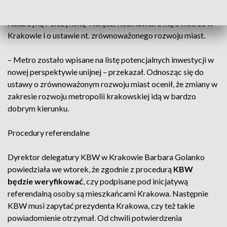
spotkał się z minister funduszy i polityki regionalnej
Katarzyną Pełczyńską-Nałęcz. Rozmawiał z nią o metrze w
Krakowie i o ustawie nt. zrównoważonego rozwoju miast.
– Metro zostało wpisane na listę potencjalnych inwestycji w
nowej perspektywie unijnej – przekazał. Odnosząc się do
ustawy o zrównoważonym rozwoju miast ocenił, że zmiany w
zakresie rozwoju metropolii krakowskiej idą w bardzo
dobrym kierunku.
Procedury referendalne
Dyrektor delegatury KBW w Krakowie Barbara Golanko
powiedziała we wtorek, że zgodnie z procedurą
KBW
będzie weryfikować
, czy podpisane pod inicjatywą
referendalną osoby są mieszkańcami Krakowa. Następnie
KBW musi zapytać prezydenta Krakowa, czy też takie
powiadomienie otrzymał. Od chwili potwierdzenia