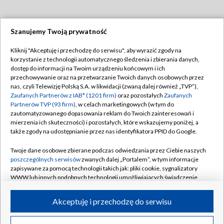
Szanujemy Twoją prywatność
Dołącz do nas:
Kliknij "Akceptuję i przechodzę do serwisu", aby wyrazić zgody na
korzystanie z technologii automatycznego śledzenia i zbierania danych,
TVP
dostęp do informacji na Twoim urządzeniu końcowym i ich
Abonament TVP
przechowywanie oraz na przetwarzanie Twoich danych osobowych przez
Regulamin TVP
nas, czyli Telewizję Polską S.A. w likwidacji (zwaną dalej również „TVP”),
Emisja w TVP
Polityka prywatności
Zaufanych Partnerów z IAB* (1201 firm)
oraz pozostałych
Zaufanych
Partnerów TVP (93 firm)
, w celach marketingowych (w tym do
Centrum informacji TVP
Moje zgody
zautomatyzowanego dopasowania reklam do Twoich zainteresowań i
mierzenia ich skuteczności) i pozostałych, które wskazujemy poniżej, a
Naziemna Telewizja Cyfrowa
Pomoc
także zgody na udostępnianie przez nas identyfikatora PPID do Google.
Sklep TVP
Biuro reklamy
Twoje dane osobowe zbierane podczas odwiedzania przez Ciebie naszych
Rada Programowa
Kontakt
poszczególnych serwisów
zwanych dalej „Portalem”, w tym informacje
zapisywane za pomocą technologii takich jak: pliki cookie, sygnalizatory
System NOS
WWW lub innych podobnych technologii umożliwiających świadczenie
dopasowanych i bezpiecznych usług, personalizację treści oraz reklam,
Informacje o nadawcy
Kanały
udostępnianie funkcji mediów społecznościowych oraz analizowanie
Akceptuję i przechodzę do serwisu
ruchu w Internecie.
Program dla prasy
©2026 Telewizja Polska S.A. w likwidacji
Biuro Reklamy
Twoje dane osobowe zbierane podczas odwiedzania przez Ciebie