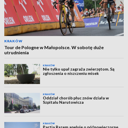
KRAKÓW
Tour de Pologne w Małopolsce. W sobotę duże
utrudnienia
KRAKÓW
Nie tylko upał zagraża zwierzętom. Są
zgłoszenia o niszczeniu misek
KRAKÓW
Oddział chorób płuc znów działa w
Szpitalu Narutowicza
KRAKÓW
Partia Razem apeluje o późnowieczorne