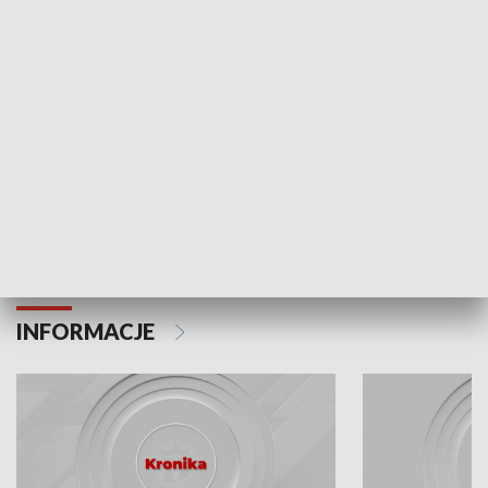
Odc. 6
Odc. 5
Czy wiesz, że Kraków inwestuje w edukację i
Czy wiesz, jak Kr
rozwój młodych?
mieszkańców?
INFORMACJE