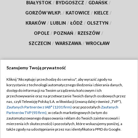
BIAŁYSTOK
/
BYDGOSZCZ
/
GDAŃSK
/
GORZÓW WLKP.
/
KATOWICE
/
KIELCE
/
KRAKÓW
/
LUBLIN
/
ŁÓDŹ
/
OLSZTYN
/
OPOLE
/
POZNAŃ
/
RZESZÓW
/
SZCZECIN
/
WARSZAWA
/
WROCŁAW
Szanujemy Twoją prywatność
Dołącz do nas:
Kliknij "Akceptuję i przechodzę do serwisu", aby wyrazić zgody na
korzystanie z technologii automatycznego śledzenia i zbierania danych,
TVP
dostęp do informacji na Twoim urządzeniu końcowym i ich
Abonament TVP
przechowywanie oraz na przetwarzanie Twoich danych osobowych przez
Regulamin TVP
nas, czyli Telewizję Polską S.A. w likwidacji (zwaną dalej również „TVP”),
Emisja w TVP
Zaufanych Partnerów z IAB* (1201 firm)
oraz pozostałych
Zaufanych
Polityka prywatności
Partnerów TVP (93 firm)
, w celach marketingowych (w tym do
Centrum informacji TVP
Moje zgody
zautomatyzowanego dopasowania reklam do Twoich zainteresowań i
mierzenia ich skuteczności) i pozostałych, które wskazujemy poniżej, a
Naziemna Telewizja Cyfrowa
Pomoc
także zgody na udostępnianie przez nas identyfikatora PPID do Google.
Sklep TVP
Biuro reklamy