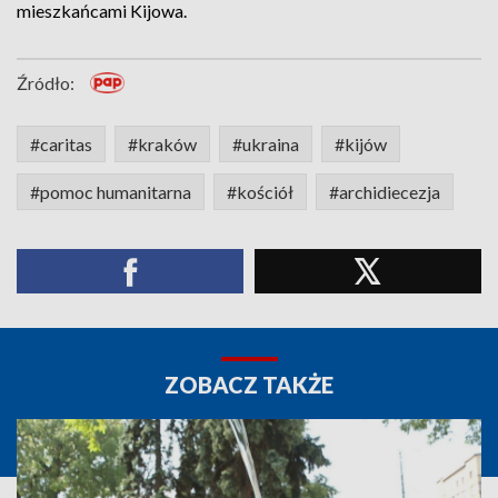
mieszkańcami Kijowa.
Źródło:
#caritas
#kraków
#ukraina
#kijów
#pomoc humanitarna
#kościół
#archidiecezja
ZOBACZ TAKŻE