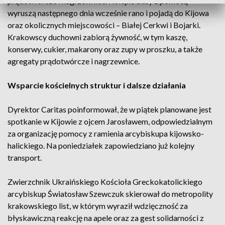
prądotwórcze i nagrzewnice. Kolejne busy z pomocą
wyruszą następnego dnia wcześnie rano i pojadą do Kijowa
oraz okolicznych miejscowości – Białej Cerkwi i Bojarki.
Krakowscy duchowni zabiorą żywność, w tym kaszę,
konserwy, cukier, makarony oraz zupy w proszku, a także
agregaty prądotwórcze i nagrzewnice.
Wsparcie kościelnych struktur i dalsze działania
Dyrektor Caritas poinformował, że w piątek planowane jest
spotkanie w Kijowie z ojcem Jarosławem, odpowiedzialnym
za organizację pomocy z ramienia arcybiskupa kijowsko-
halickiego. Na poniedziałek zapowiedziano już kolejny
transport.
Zwierzchnik Ukraińskiego Kościoła Greckokatolickiego
arcybiskup Światosław Szewczuk skierował do metropolity
krakowskiego list, w którym wyraził wdzięczność za
błyskawiczną reakcję na apele oraz za gest solidarności z