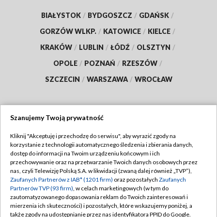
BIAŁYSTOK
/
BYDGOSZCZ
/
GDAŃSK
/
GORZÓW WLKP.
/
KATOWICE
/
KIELCE
/
KRAKÓW
/
LUBLIN
/
ŁÓDŹ
/
OLSZTYN
/
OPOLE
/
POZNAŃ
/
RZESZÓW
/
SZCZECIN
/
WARSZAWA
/
WROCŁAW
Szanujemy Twoją prywatność
Dołącz do nas:
Kliknij "Akceptuję i przechodzę do serwisu", aby wyrazić zgody na
korzystanie z technologii automatycznego śledzenia i zbierania danych,
TVP
dostęp do informacji na Twoim urządzeniu końcowym i ich
Abonament TVP
przechowywanie oraz na przetwarzanie Twoich danych osobowych przez
Regulamin TVP
nas, czyli Telewizję Polską S.A. w likwidacji (zwaną dalej również „TVP”),
Emisja w TVP
Zaufanych Partnerów z IAB* (1201 firm)
oraz pozostałych
Zaufanych
Polityka prywatności
Partnerów TVP (93 firm)
, w celach marketingowych (w tym do
Centrum informacji TVP
Moje zgody
zautomatyzowanego dopasowania reklam do Twoich zainteresowań i
mierzenia ich skuteczności) i pozostałych, które wskazujemy poniżej, a
Naziemna Telewizja Cyfrowa
Pomoc
także zgody na udostępnianie przez nas identyfikatora PPID do Google.