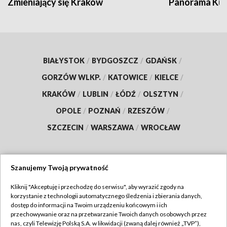
Zmieniający się Kraków
Panorama Kul
BIAŁYSTOK
/
BYDGOSZCZ
/
GDAŃSK
/
GORZÓW WLKP.
/
KATOWICE
/
KIELCE
/
KRAKÓW
/
LUBLIN
/
ŁÓDŹ
/
OLSZTYN
/
OPOLE
/
POZNAŃ
/
RZESZÓW
/
SZCZECIN
/
WARSZAWA
/
WROCŁAW
Szanujemy Twoją prywatność
Dołącz do nas:
Kliknij "Akceptuję i przechodzę do serwisu", aby wyrazić zgody na
korzystanie z technologii automatycznego śledzenia i zbierania danych,
TVP
dostęp do informacji na Twoim urządzeniu końcowym i ich
Abonament TVP
przechowywanie oraz na przetwarzanie Twoich danych osobowych przez
Regulamin TVP
nas, czyli Telewizję Polską S.A. w likwidacji (zwaną dalej również „TVP”),