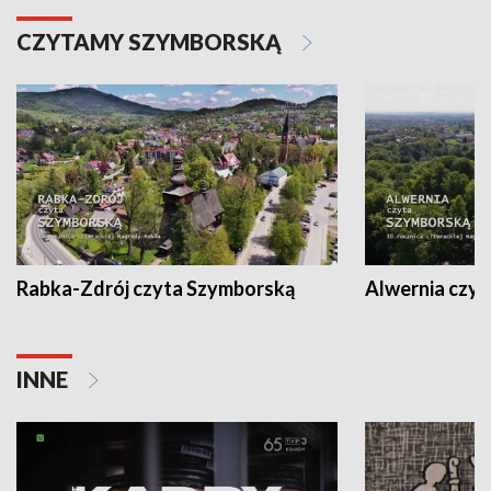
CZYTAMY SZYMBORSKĄ
Rabka-Zdrój czyta Szymborską
Alwernia czy
INNE