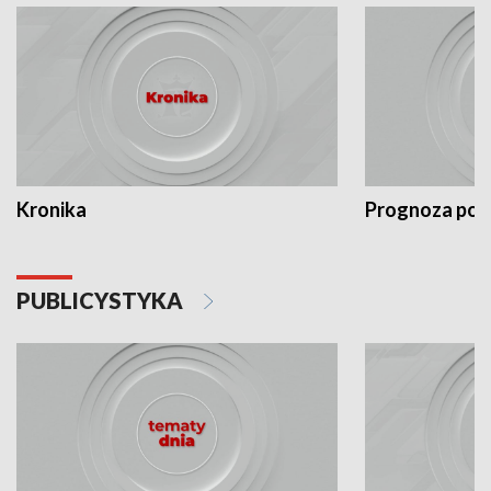
Kronika
Prognoza po
PUBLICYSTYKA