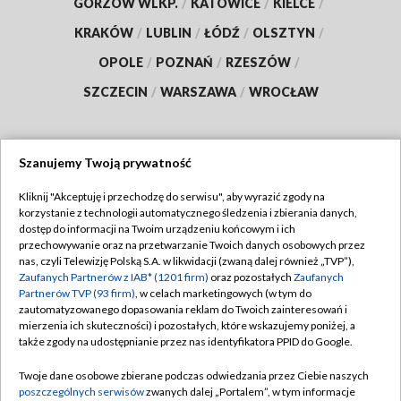
GORZÓW WLKP.
/
KATOWICE
/
KIELCE
/
KRAKÓW
/
LUBLIN
/
ŁÓDŹ
/
OLSZTYN
/
OPOLE
/
POZNAŃ
/
RZESZÓW
/
SZCZECIN
/
WARSZAWA
/
WROCŁAW
Szanujemy Twoją prywatność
Dołącz do nas:
Kliknij "Akceptuję i przechodzę do serwisu", aby wyrazić zgody na
korzystanie z technologii automatycznego śledzenia i zbierania danych,
TVP
dostęp do informacji na Twoim urządzeniu końcowym i ich
Abonament TVP
przechowywanie oraz na przetwarzanie Twoich danych osobowych przez
Regulamin TVP
nas, czyli Telewizję Polską S.A. w likwidacji (zwaną dalej również „TVP”),
Emisja w TVP
Polityka prywatności
Zaufanych Partnerów z IAB* (1201 firm)
oraz pozostałych
Zaufanych
Partnerów TVP (93 firm)
, w celach marketingowych (w tym do
Centrum informacji TVP
Moje zgody
zautomatyzowanego dopasowania reklam do Twoich zainteresowań i
mierzenia ich skuteczności) i pozostałych, które wskazujemy poniżej, a
Naziemna Telewizja Cyfrowa
Pomoc
także zgody na udostępnianie przez nas identyfikatora PPID do Google.
Sklep TVP
Biuro reklamy
Twoje dane osobowe zbierane podczas odwiedzania przez Ciebie naszych
Rada Programowa
Kontakt
poszczególnych serwisów
zwanych dalej „Portalem”, w tym informacje