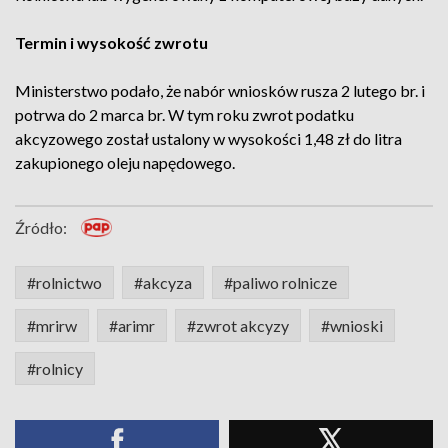
Termin i wysokość zwrotu
Ministerstwo podało, że nabór wniosków rusza 2 lutego br. i
potrwa do 2 marca br. W tym roku zwrot podatku
akcyzowego został ustalony w wysokości 1,48 zł do litra
zakupionego oleju napędowego.
Źródło:
#rolnictwo
#akcyza
#paliwo rolnicze
#mrirw
#arimr
#zwrot akcyzy
#wnioski
#rolnicy