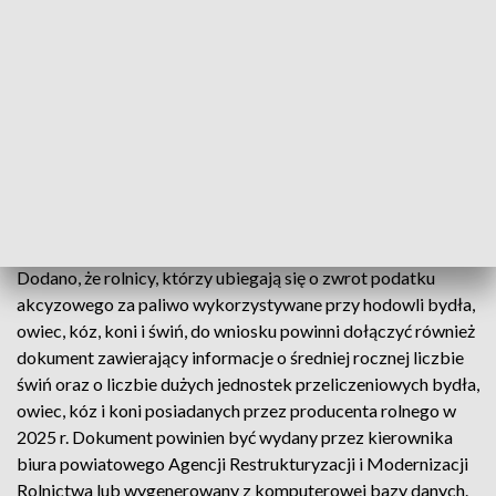
Resort poinformował, że producenci rolni, którzy chcą
otrzymać zwrot podatku akcyzowego, mogą od
poniedziałku składać wniosek w urzędzie miasta lub gminy.
Do wniosku należy dołączyć faktury VAT (lub ich kopie),
potwierdzające zakup oleju napędowego wykorzystanego
do produkcji rolnej w okresie od 1 sierpnia 2025 r. do 31
stycznia 2026 r.
Dodatkowe wymagania dla hodowców
Dodano, że rolnicy, którzy ubiegają się o zwrot podatku
akcyzowego za paliwo wykorzystywane przy hodowli bydła,
owiec, kóz, koni i świń, do wniosku powinni dołączyć również
dokument zawierający informacje o średniej rocznej liczbie
świń oraz o liczbie dużych jednostek przeliczeniowych bydła,
owiec, kóz i koni posiadanych przez producenta rolnego w
2025 r. Dokument powinien być wydany przez kierownika
biura powiatowego Agencji Restrukturyzacji i Modernizacji
Rolnictwa lub wygenerowany z komputerowej bazy danych.