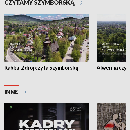
CZYTAMY SZYMBORSKĄ
Rabka-Zdrój czyta Szymborską
Alwernia czy
INNE