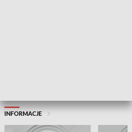
NAJNOWSZE WYDANIA PROGRAMÓW
Odc. 6
Odc. 5
Czy wiesz, że Kraków inwestuje w edukację i
Czy wiesz, jak Kr
rozwój młodych?
mieszkańców?
INFORMACJE