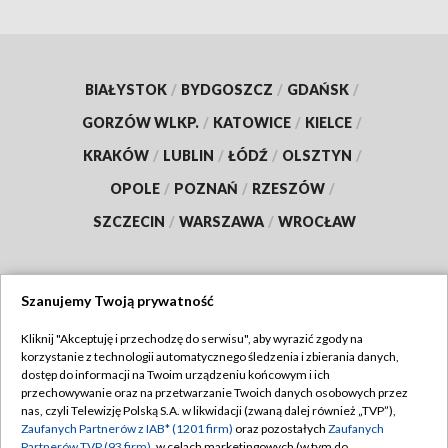
BIAŁYSTOK
/
BYDGOSZCZ
/
GDAŃSK
/
GORZÓW WLKP.
/
KATOWICE
/
KIELCE
/
KRAKÓW
/
LUBLIN
/
ŁÓDŹ
/
OLSZTYN
/
OPOLE
/
POZNAŃ
/
RZESZÓW
/
SZCZECIN
/
WARSZAWA
/
WROCŁAW
Szanujemy Twoją prywatność
Dołącz do nas:
Kliknij "Akceptuję i przechodzę do serwisu", aby wyrazić zgody na
korzystanie z technologii automatycznego śledzenia i zbierania danych,
TVP
dostęp do informacji na Twoim urządzeniu końcowym i ich
Abonament TVP
przechowywanie oraz na przetwarzanie Twoich danych osobowych przez
Regulamin TVP
nas, czyli Telewizję Polską S.A. w likwidacji (zwaną dalej również „TVP”),
Emisja w TVP
Zaufanych Partnerów z IAB* (1201 firm)
oraz pozostałych
Zaufanych
Polityka prywatności
Partnerów TVP (93 firm)
, w celach marketingowych (w tym do