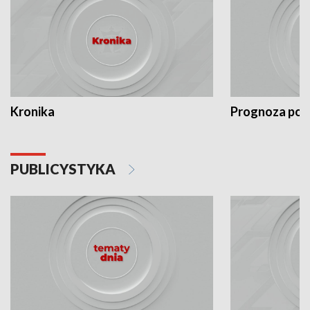
Kronika
Prognoza po
PUBLICYSTYKA