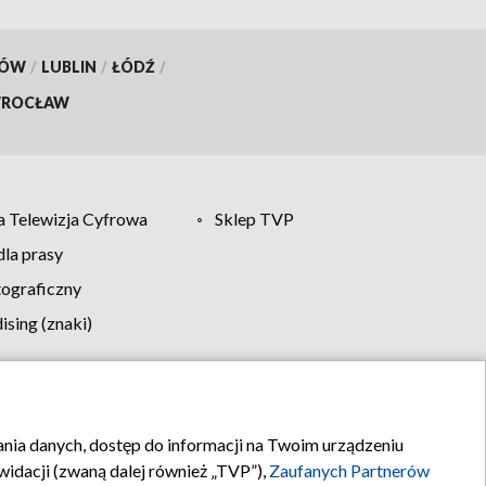
KÓW
/
LUBLIN
/
ŁÓDŹ
/
ROCŁAW
 Telewizja Cyfrowa
Sklep TVP
la prasy
tograficzny
sing (znaki)
klamy
Kontakt
rania danych, dostęp do informacji na Twoim urządzeniu
idacji (zwaną dalej również „TVP”),
Zaufanych Partnerów