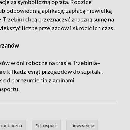
acje za symboliczną opłatą. Rodzice
lub odpowiednią aplikację zapłacą niewielką
e Trzebini chcą przeznaczyć znaczną sumę na
ększyć liczbę przejazdów i skrócić ich czas.
hrzanów
rsów w dni robocze na trasie Trzebinia–
e kilkadziesiąt przejazdów do szpitala.
ak od porozumienia z gminami
nsportu.
a publiczna
#transport
#inwestycje