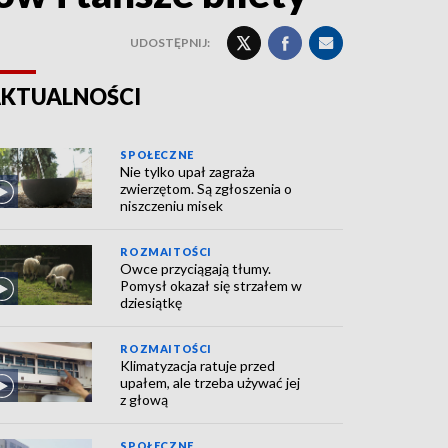
UDOSTĘPNIJ:
KTUALNOŚCI
SPOŁECZNE
Nie tylko upał zagraża
zwierzętom. Są zgłoszenia o
niszczeniu misek
ROZMAITOŚCI
Owce przyciągają tłumy.
Pomysł okazał się strzałem w
dziesiątkę
ROZMAITOŚCI
Klimatyzacja ratuje przed
upałem, ale trzeba używać jej
z głową
SPOŁECZNE