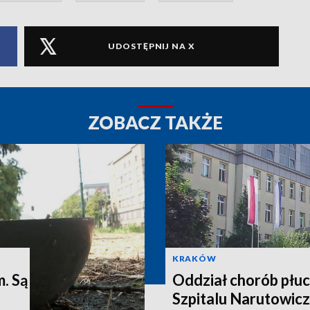
UDOSTĘPNIJ NA X
ZOBACZ TAKŻE
KRAKÓW
m. Są
Oddział chorób płuc
Szpitalu Narutowic