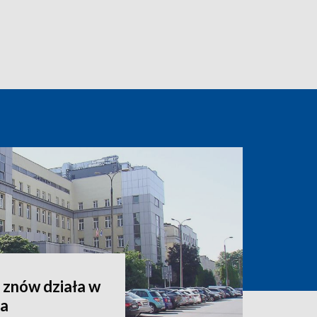
 znów działa w
za