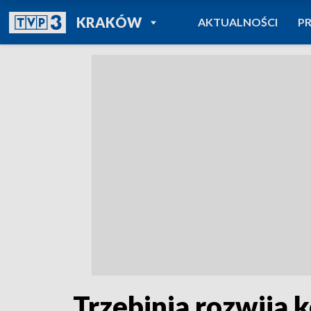
POWRÓT DO
KRAKÓW
AKTUALNOŚCI
P
TVP REGIONY
Trzebinia rozwija 