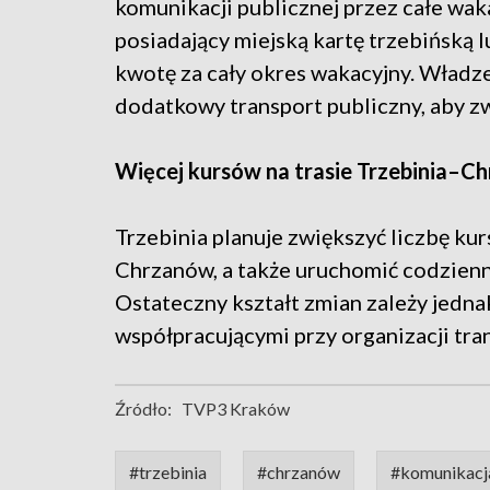
komunikacji publicznej przez całe wak
posiadający miejską kartę trzebińską 
kwotę za cały okres wakacyjny. Władz
dodatkowy transport publiczny, aby zwi
Więcej kursów na trasie Trzebinia–C
Trzebinia planuje zwiększyć liczbę ku
Chrzanów, a także uruchomić codzienni
Ostateczny kształt zmian zależy jedn
współpracującymi przy organizacji tra
Źródło:
TVP3 Kraków
#trzebinia
#chrzanów
#komunikacj