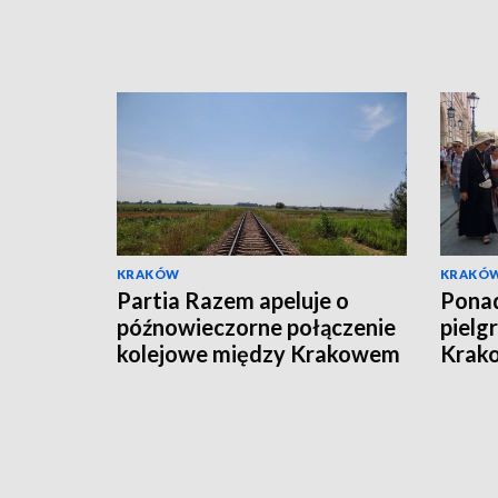
KRAKÓW
KRAKÓ
Partia Razem apeluje o
Ponad
późnowieczorne połączenie
pielg
kolejowe między Krakowem
Krako
i Katowicami