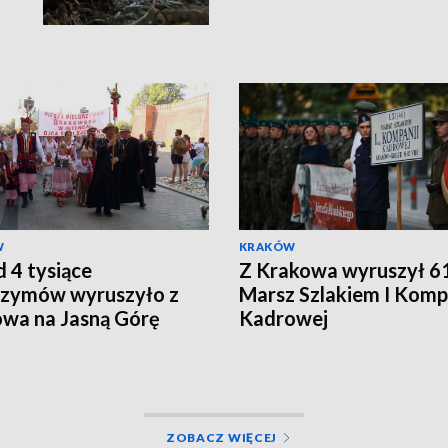
W
KRAKÓW
 4 tysiące
Z Krakowa wyruszył 61
rzymów wyruszyło z
Marsz Szlakiem I Komp
wa na Jasną Górę
Kadrowej
ZOBACZ WIĘCEJ