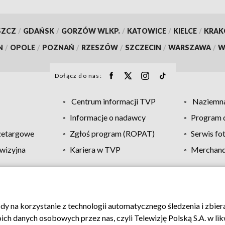
SZCZ
/
GDAŃSK
/
GORZÓW WLKP.
/
KATOWICE
/
KIELCE
/
KRA
N
/
OPOLE
/
POZNAŃ
/
RZESZÓW
/
SZCZECIN
/
WARSZAWA
/
W
Dołącz do nas:
Centrum informacji TVP
Naziemna
Informacje o nadawcy
Program d
zetargowe
Zgłoś program (ROPAT)
Serwis fo
wizyjna
Kariera w TVP
Merchandi
Polityka prywatności
Moje zgody
Pomoc
Biuro re
ody na korzystanie z technologii automatycznego śledzenia i zbie
 danych osobowych przez nas, czyli Telewizję Polską S.A. w likw