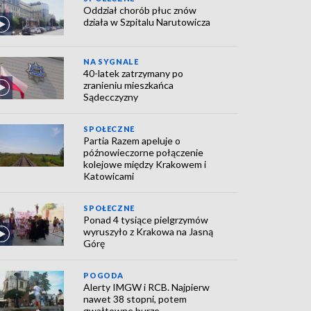
Oddział chorób płuc znów
działa w Szpitalu Narutowicza
NA SYGNALE
40-latek zatrzymany po
zranieniu mieszkańca
Sądecczyzny
SPOŁECZNE
Partia Razem apeluje o
późnowieczorne połączenie
kolejowe między Krakowem i
Katowicami
SPOŁECZNE
Ponad 4 tysiące pielgrzymów
wyruszyło z Krakowa na Jasną
Górę
POGODA
Alerty IMGW i RCB. Najpierw
nawet 38 stopni, potem
gwałtowne burze