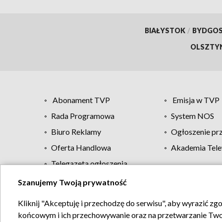
BIAŁYSTOK
/
BYDGO
OLSZTY
Abonament TVP
Emisja w TVP
Rada Programowa
System NOS
Biuro Reklamy
Ogłoszenie pr
Oferta Handlowa
Akademia Tele
Telegazeta ogłoszenia
Szanujemy Twoją prywatność
Regulamin TVP
Kliknij "Akceptuję i przechodzę do serwisu", aby wyrazić zg
końcowym i ich przechowywanie oraz na przetwarzanie Twoich