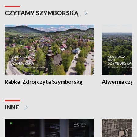
CZYTAMY SZYMBORSKĄ
Rabka-Zdrój czyta Szymborską
Alwernia czy
INNE