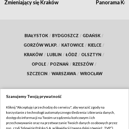
Zmieniający się Kraków
Panorama Kul
BIAŁYSTOK
/
BYDGOSZCZ
/
GDAŃSK
/
GORZÓW WLKP.
/
KATOWICE
/
KIELCE
/
KRAKÓW
/
LUBLIN
/
ŁÓDŹ
/
OLSZTYN
/
OPOLE
/
POZNAŃ
/
RZESZÓW
/
SZCZECIN
/
WARSZAWA
/
WROCŁAW
Szanujemy Twoją prywatność
Dołącz do nas:
Kliknij "Akceptuję i przechodzę do serwisu", aby wyrazić zgody na
korzystanie z technologii automatycznego śledzenia i zbierania danych,
TVP
dostęp do informacji na Twoim urządzeniu końcowym i ich
Abonament TVP
przechowywanie oraz na przetwarzanie Twoich danych osobowych przez
Regulamin TVP
nas, czyli Telewizję Polską S.A. w likwidacji (zwaną dalej również „TVP”),