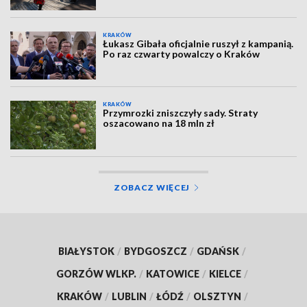
KRAKÓW
Łukasz Gibała oficjalnie ruszył z kampanią.
Po raz czwarty powalczy o Kraków
KRAKÓW
Przymrozki zniszczyły sady. Straty
oszacowano na 18 mln zł
ZOBACZ WIĘCEJ
BIAŁYSTOK
/
BYDGOSZCZ
/
GDAŃSK
/
GORZÓW WLKP.
/
KATOWICE
/
KIELCE
/
KRAKÓW
/
LUBLIN
/
ŁÓDŹ
/
OLSZTYN
/