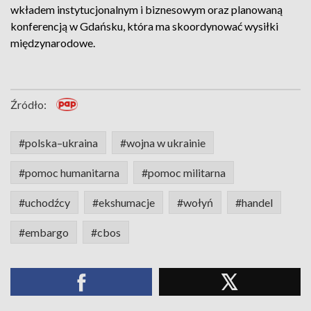
wkładem instytucjonalnym i biznesowym oraz planowaną
konferencją w Gdańsku, która ma skoordynować wysiłki
międzynarodowe.
Źródło:
#polska–ukraina
#wojna w ukrainie
#pomoc humanitarna
#pomoc militarna
#uchodźcy
#ekshumacje
#wołyń
#handel
#embargo
#cbos