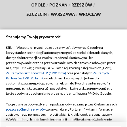
OPOLE
/
POZNAŃ
/
RZESZÓW
/
SZCZECIN
/
WARSZAWA
/
WROCŁAW
Szanujemy Twoją prywatność
Dołącz do nas:
Kliknij "Akceptuję i przechodzę do serwisu", aby wyrazić zgody na
korzystanie z technologii automatycznego śledzenia i zbierania danych,
TVP
dostęp do informacji na Twoim urządzeniu końcowym i ich
Abonament TVP
przechowywanie oraz na przetwarzanie Twoich danych osobowych przez
Regulamin TVP
nas, czyli Telewizję Polską S.A. w likwidacji (zwaną dalej również „TVP”),
Emisja w TVP
Polityka prywatności
Zaufanych Partnerów z IAB* (1201 firm)
oraz pozostałych
Zaufanych
Partnerów TVP (93 firm)
, w celach marketingowych (w tym do
Centrum informacji TVP
Moje zgody
zautomatyzowanego dopasowania reklam do Twoich zainteresowań i
mierzenia ich skuteczności) i pozostałych, które wskazujemy poniżej, a
Naziemna Telewizja Cyfrowa
Pomoc
także zgody na udostępnianie przez nas identyfikatora PPID do Google.
Sklep TVP
Biuro reklamy
Twoje dane osobowe zbierane podczas odwiedzania przez Ciebie naszych
Rada Programowa
Kontakt
poszczególnych serwisów
zwanych dalej „Portalem”, w tym informacje
zapisywane za pomocą technologii takich jak: pliki cookie, sygnalizatory
System NOS
WWW lub innych podobnych technologii umożliwiających świadczenie
dopasowanych i bezpiecznych usług, personalizację treści oraz reklam,
Informacje o nadawcy