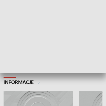
Odc. 6
Odc. 5
Czy wiesz, że Kraków inwestuje w edukację i
Czy wiesz, jak Kr
rozwój młodych?
mieszkańców?
INFORMACJE