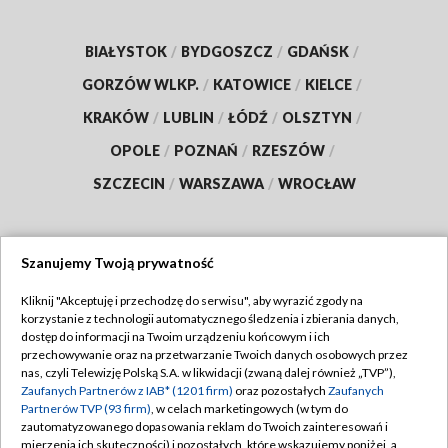
BIAŁYSTOK
/
BYDGOSZCZ
/
GDAŃSK
/
GORZÓW WLKP.
/
KATOWICE
/
KIELCE
/
KRAKÓW
/
LUBLIN
/
ŁÓDŹ
/
OLSZTYN
/
OPOLE
/
POZNAŃ
/
RZESZÓW
/
SZCZECIN
/
WARSZAWA
/
WROCŁAW
Szanujemy Twoją prywatność
Dołącz do nas:
Kliknij "Akceptuję i przechodzę do serwisu", aby wyrazić zgody na
korzystanie z technologii automatycznego śledzenia i zbierania danych,
TVP
dostęp do informacji na Twoim urządzeniu końcowym i ich
Abonament TVP
przechowywanie oraz na przetwarzanie Twoich danych osobowych przez
Regulamin TVP
nas, czyli Telewizję Polską S.A. w likwidacji (zwaną dalej również „TVP”),
Emisja w TVP
Zaufanych Partnerów z IAB* (1201 firm)
oraz pozostałych
Zaufanych
Polityka prywatności
Partnerów TVP (93 firm)
, w celach marketingowych (w tym do
Centrum informacji TVP
Moje zgody
zautomatyzowanego dopasowania reklam do Twoich zainteresowań i
mierzenia ich skuteczności) i pozostałych, które wskazujemy poniżej, a