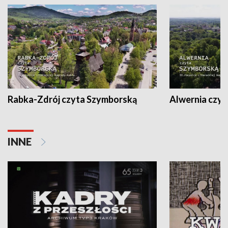
Rabka-Zdrój czyta Szymborską
Alwernia czy
INNE