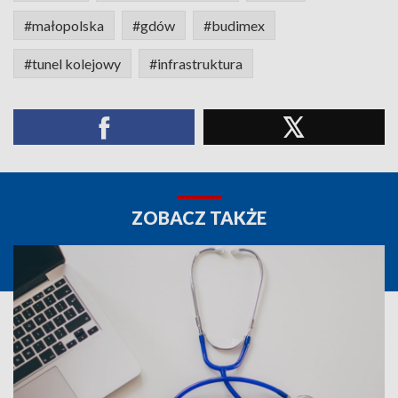
#małopolska
#gdów
#budimex
#tunel kolejowy
#infrastruktura
ZOBACZ TAKŻE