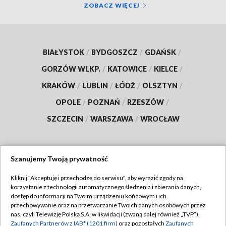
ZOBACZ WIĘCEJ
BIAŁYSTOK
/
BYDGOSZCZ
/
GDAŃSK
/
GORZÓW WLKP.
/
KATOWICE
/
KIELCE
/
KRAKÓW
/
LUBLIN
/
ŁÓDŹ
/
OLSZTYN
/
OPOLE
/
POZNAŃ
/
RZESZÓW
/
SZCZECIN
/
WARSZAWA
/
WROCŁAW
Szanujemy Twoją prywatność
Dołącz do nas:
Kliknij "Akceptuję i przechodzę do serwisu", aby wyrazić zgody na
korzystanie z technologii automatycznego śledzenia i zbierania danych,
TVP
dostęp do informacji na Twoim urządzeniu końcowym i ich
Abonament TVP
przechowywanie oraz na przetwarzanie Twoich danych osobowych przez
Regulamin TVP
nas, czyli Telewizję Polską S.A. w likwidacji (zwaną dalej również „TVP”),
Emisja w TVP
Polityka prywatności
Zaufanych Partnerów z IAB* (1201 firm)
oraz pozostałych
Zaufanych