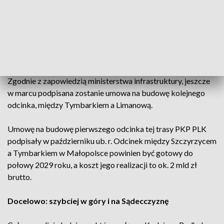
- To wszystko powoduje, że rozwija się ten region, rozwijać
się będą miejsca pracy, będą się tu przeprowadzać nowe
osoby – ocenił szef MON.
Kolejne umowy jeszcze w marcu
Zgodnie z zapowiedzią ministerstwa infrastruktury, jeszcze
w marcu podpisana zostanie umowa na budowę kolejnego
odcinka, między Tymbarkiem a Limanową.
Umowę na budowę pierwszego odcinka tej trasy PKP PLK
podpisały w październiku ub. r. Odcinek między Szczyrzycem
a Tymbarkiem w Małopolsce powinien być gotowy do
połowy 2029 roku, a koszt jego realizacji to ok. 2 mld zł
brutto.
Docelowo: szybciej w góry i na Sądecczyznę