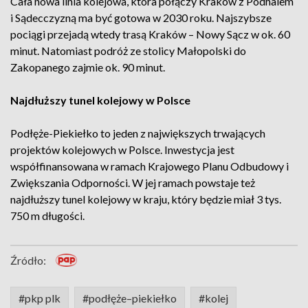
Cała nowa linia kolejowa, która połączy Kraków z Podhalem
i Sądecczyzną ma być gotowa w 2030 roku. Najszybsze
pociągi przejadą wtedy trasą Kraków – Nowy Sącz w ok. 60
minut. Natomiast podróż ze stolicy Małopolski do
Zakopanego zajmie ok. 90 minut.
Najdłuższy tunel kolejowy w Polsce
Podłęże-Piekiełko to jeden z największych trwających
projektów kolejowych w Polsce. Inwestycja jest
współfinansowana w ramach Krajowego Planu Odbudowy i
Zwiększania Odporności. W jej ramach powstaje też
najdłuższy tunel kolejowy w kraju, który będzie miał 3 tys.
750 m długości.
Źródło:
#pkp plk
#podłęże–piekiełko
#kolej