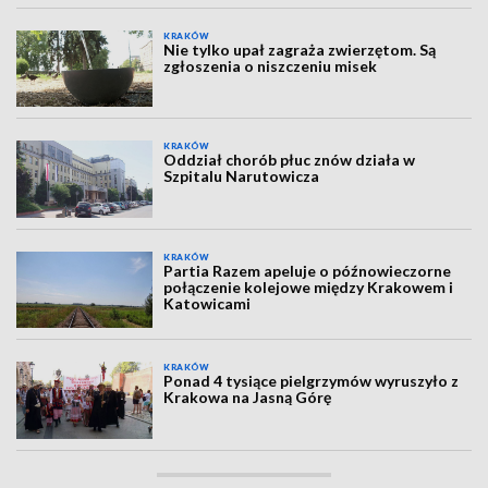
KRAKÓW
Nie tylko upał zagraża zwierzętom. Są
zgłoszenia o niszczeniu misek
KRAKÓW
Oddział chorób płuc znów działa w
Szpitalu Narutowicza
KRAKÓW
Partia Razem apeluje o późnowieczorne
połączenie kolejowe między Krakowem i
Katowicami
KRAKÓW
Ponad 4 tysiące pielgrzymów wyruszyło z
Krakowa na Jasną Górę