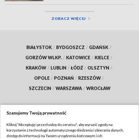
ZOBACZ WIĘCEJ
BIAŁYSTOK
/
BYDGOSZCZ
/
GDAŃSK
/
GORZÓW WLKP.
/
KATOWICE
/
KIELCE
/
KRAKÓW
/
LUBLIN
/
ŁÓDŹ
/
OLSZTYN
/
OPOLE
/
POZNAŃ
/
RZESZÓW
/
SZCZECIN
/
WARSZAWA
/
WROCŁAW
Szanujemy Twoją prywatność
Dołącz do nas:
Kliknij "Akceptuję i przechodzę do serwisu", aby wyrazić zgody na
korzystanie z technologii automatycznego śledzenia i zbierania danych,
TVP
dostęp do informacji na Twoim urządzeniu końcowym i ich