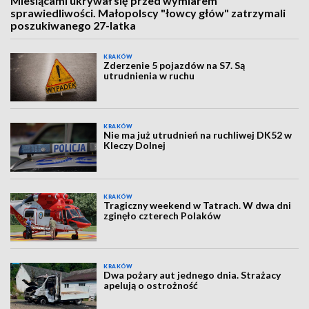
Miesiącami ukrywał się przed wymiarem
sprawiedliwości. Małopolscy "łowcy głów" zatrzymali
poszukiwanego 27-latka
KRAKÓW
Zderzenie 5 pojazdów na S7. Są
utrudnienia w ruchu
KRAKÓW
Nie ma już utrudnień na ruchliwej DK52 w
Kleczy Dolnej
KRAKÓW
Tragiczny weekend w Tatrach. W dwa dni
zginęło czterech Polaków
KRAKÓW
Dwa pożary aut jednego dnia. Strażacy
apelują o ostrożność