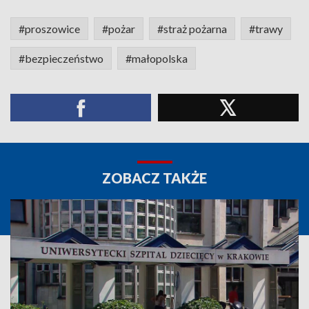
#proszowice
#pożar
#straż pożarna
#trawy
#bezpieczeństwo
#małopolska
ZOBACZ TAKŻE