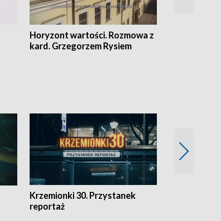
Horyzont wartości. Rozmowa z
Kulturalnie 
kard. Grzegorzem Rysiem
Krzemionki 30. Przystanek
Kraków - jak
reportaż