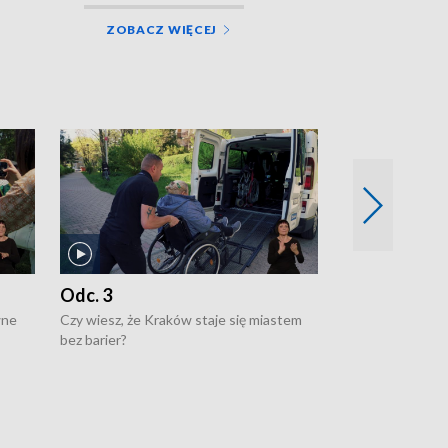
ZOBACZ WIĘCEJ
Odc. 3
Odc. 2
wne
Czy wiesz, że Kraków staje się miastem
Czy wiesz, że Kr
bez barier?
poprawia jakość 