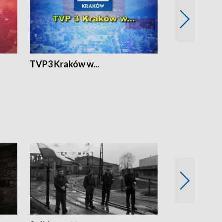
TVP3 Kraków w...
Ślizg