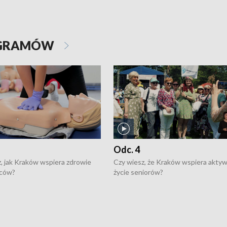
OGRAMÓW
Odc. 4
, jak Kraków wspiera zdrowie
Czy wiesz, że Kraków wspiera akty
ców?
życie seniorów?