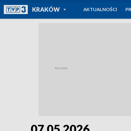
POWRÓT DO
KRAKÓW
AKTUALNOŚCI
P
TVP REGIONY
07.05.2026