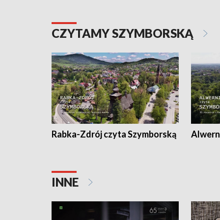
CZYTAMY SZYMBORSKĄ
Rabka-Zdrój czyta Szymborską
Alwern
INNE