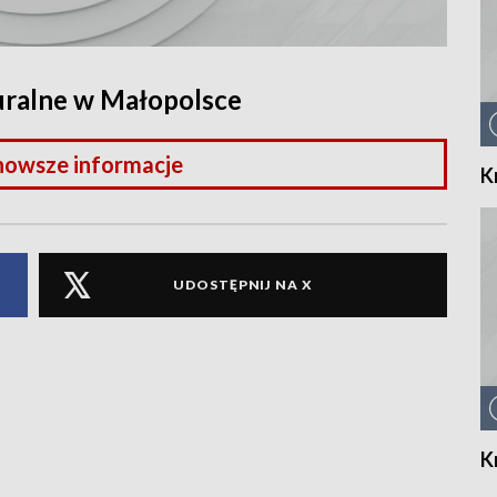
uralne w Małopolsce
nowsze informacje
K
UDOSTĘPNIJ NA X
K