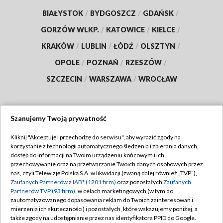
BIAŁYSTOK
/
BYDGOSZCZ
/
GDAŃSK
/
GORZÓW WLKP.
/
KATOWICE
/
KIELCE
/
KRAKÓW
/
LUBLIN
/
ŁÓDŹ
/
OLSZTYN
/
OPOLE
/
POZNAŃ
/
RZESZÓW
/
SZCZECIN
/
WARSZAWA
/
WROCŁAW
Szanujemy Twoją prywatność
Dołącz do nas:
Kliknij "Akceptuję i przechodzę do serwisu", aby wyrazić zgody na
korzystanie z technologii automatycznego śledzenia i zbierania danych,
TVP
dostęp do informacji na Twoim urządzeniu końcowym i ich
Abonament TVP
przechowywanie oraz na przetwarzanie Twoich danych osobowych przez
Regulamin TVP
nas, czyli Telewizję Polską S.A. w likwidacji (zwaną dalej również „TVP”),
Emisja w TVP
Zaufanych Partnerów z IAB* (1201 firm)
oraz pozostałych
Zaufanych
Polityka prywatności
Partnerów TVP (93 firm)
, w celach marketingowych (w tym do
Centrum informacji TVP
Moje zgody
zautomatyzowanego dopasowania reklam do Twoich zainteresowań i
mierzenia ich skuteczności) i pozostałych, które wskazujemy poniżej, a
Naziemna Telewizja Cyfrowa
Pomoc
także zgody na udostępnianie przez nas identyfikatora PPID do Google.