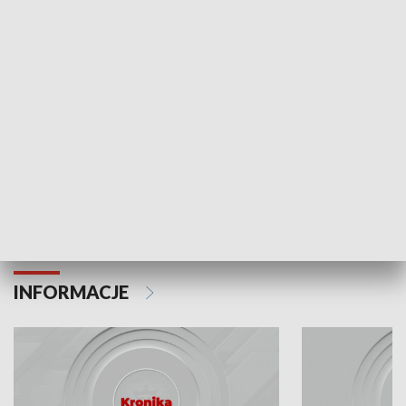
Odc. 6
Odc. 5
Czy wiesz, że Kraków inwestuje w edukację i
Czy wiesz, jak Kr
rozwój młodych?
mieszkańców?
INFORMACJE