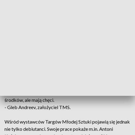
Z jednej strony TMS jest świetną okazją do nabycia
mniejszych form - od unikatowych zinów czy naklejek, przez
plakaty, aż po grafikę komputerową i warsztatową. Z drugiej
- oferuje dzieła wysokiej klasy - płótna i rzeźby idealne do
kolekcji prywatnych, biznesowych czy domowych. To
miejsce, gdzie sztuka znajduje nabywców zarówno wśród
kolekcjonerów, jak i osób szukających niebanalnego
prezentu.
To jedyne targi sztuki, których celem jest wspieranie
młodych artystów poprzez wyrównywanie szans. Wspieranie
tych, którzy nie mają jeszcze wyrobionego imienia w sztuce i
środków, ale mają chęci.
- Gleb Andreev, założyciel TMS.
Wśród wystawców Targów Młodej Sztuki pojawią się jednak
nie tylko debiutanci. Swoje prace pokaże m.in. Antoni