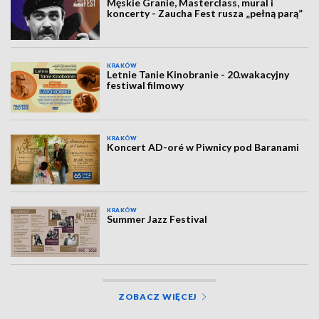
Męskie Granie, Masterclass, mural i
koncerty - Zaucha Fest rusza „pełną parą”
KRAKÓW
Letnie Tanie Kinobranie - 20.wakacyjny
festiwal filmowy
KRAKÓW
Koncert AD-oré w Piwnicy pod Baranami
KRAKÓW
Summer Jazz Festival
ZOBACZ WIĘCEJ