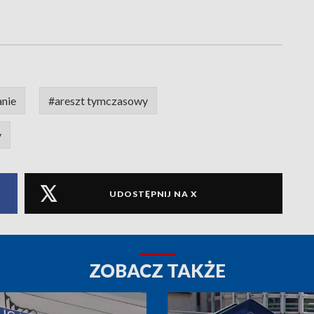
nie
#areszt tymczasowy
y
UDOSTĘPNIJ NA X
ZOBACZ TAKŻE