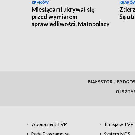
KRAKÓW
KRAKÓ
Miesiącami ukrywał się
Zderz
przed wymiarem
Są ut
sprawiedliwości. Małopolscy
"łowcy głów" zatrzymali
poszukiwanego 27-latka
BIAŁYSTOK
/
BYDGO
OLSZTY
Abonament TVP
Emisja w TVP
Rada Programowa
System NOS