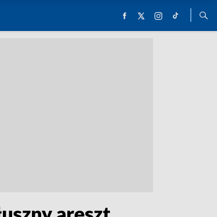
łuszny areszt