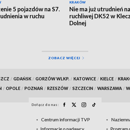
W
KRAKÓW
enie 5 pojazdów na S7.
Nie ma już utrudnień n
rudnienia w ruchu
ruchliwej DK52 w Klec
Dolnej
ZOBACZ WIĘCEJ
SZCZ
/
GDAŃSK
/
GORZÓW WLKP.
/
KATOWICE
/
KIELCE
/
KRA
N
/
OPOLE
/
POZNAŃ
/
RZESZÓW
/
SZCZECIN
/
WARSZAWA
/
W
Dołącz do nas:
Centrum informacji TVP
Naziemna
Informacje o nadawcy
Program d