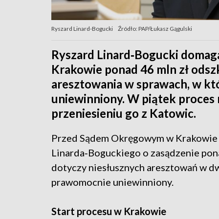
Ryszard Linard-Bogucki
Źródło: PAP/Łukasz Gągulski
Ryszard Linard‑Bogucki domag
Krakowie ponad 46 mln zł odsz
aresztowania w sprawach, w kt
uniewinniony. W piątek proces 
przeniesieniu go z Katowic.
Przed Sądem Okręgowym w Krakowie r
Linarda‑Boguckiego o zasądzenie pon
dotyczy niesłusznych aresztowań w d
prawomocnie uniewinniony.
Start procesu w Krakowie