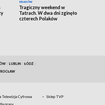
KRAKÓW
a
Tragiczny weekend w
zy
Tatrach. W dwa dni zginęło
czterech Polaków
KÓW
/
LUBLIN
/
ŁÓDŹ
/
ROCŁAW
 Telewizja Cyfrowa
Sklep TVP
la prasy