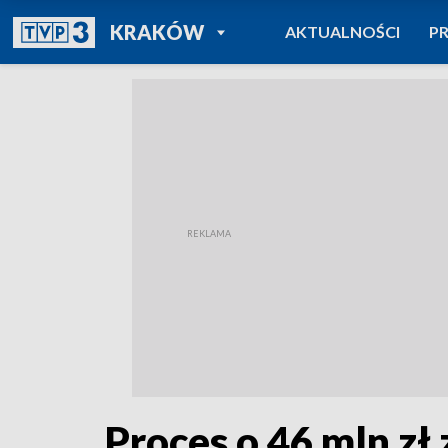
POWRÓT DO
KRAKÓW
AKTUALNOŚCI
P
TVP REGIONY
Proces o 46 mln zł