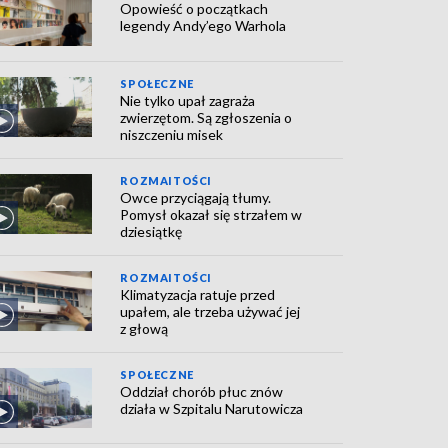
Opowieść o początkach
legendy Andy’ego Warhola
SPOŁECZNE
Nie tylko upał zagraża
zwierzętom. Są zgłoszenia o
niszczeniu misek
ROZMAITOŚCI
Owce przyciągają tłumy.
Pomysł okazał się strzałem w
dziesiątkę
ROZMAITOŚCI
Klimatyzacja ratuje przed
upałem, ale trzeba używać jej
z głową
SPOŁECZNE
Oddział chorób płuc znów
działa w Szpitalu Narutowicza