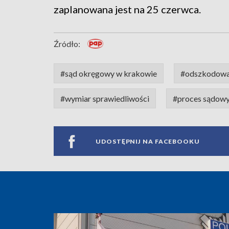
zaplanowana jest na 25 czerwca.
Źródło:
#sąd okręgowy w krakowie
#odszkodowa
#wymiar sprawiedliwości
#proces sądow
UDOSTĘPNIJ NA FACEBOOKU