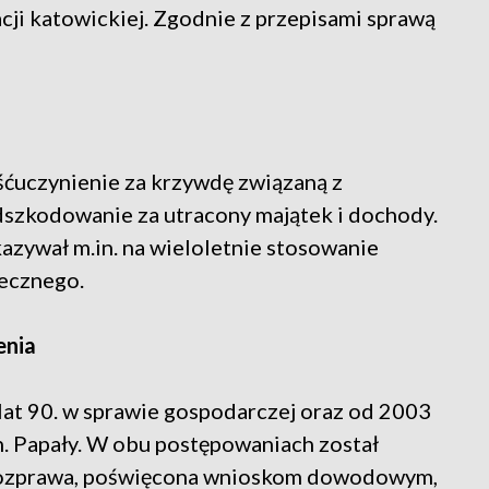
cji katowickiej. Zgodnie z przepisami sprawą
ćuczynienie za krzywdę związaną z
dszkodowanie za utracony majątek i dochody.
zywał m.in. na wieloletnie stosowanie
iecznego.
enia
lat 90. w sprawie gospodarczej oraz od 2003
. Papały. W obu postępowaniach został
rozprawa, poświęcona wnioskom dowodowym,