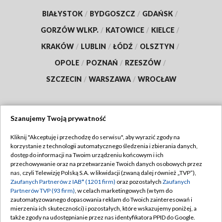
BIAŁYSTOK
/
BYDGOSZCZ
/
GDAŃSK
/
GORZÓW WLKP.
/
KATOWICE
/
KIELCE
/
KRAKÓW
/
LUBLIN
/
ŁÓDŹ
/
OLSZTYN
/
OPOLE
/
POZNAŃ
/
RZESZÓW
/
SZCZECIN
/
WARSZAWA
/
WROCŁAW
Szanujemy Twoją prywatność
Dołącz do nas:
Kliknij "Akceptuję i przechodzę do serwisu", aby wyrazić zgody na
korzystanie z technologii automatycznego śledzenia i zbierania danych,
TVP
dostęp do informacji na Twoim urządzeniu końcowym i ich
Abonament TVP
przechowywanie oraz na przetwarzanie Twoich danych osobowych przez
Regulamin TVP
nas, czyli Telewizję Polską S.A. w likwidacji (zwaną dalej również „TVP”),
Emisja w TVP
Zaufanych Partnerów z IAB* (1201 firm)
oraz pozostałych
Zaufanych
Polityka prywatności
Partnerów TVP (93 firm)
, w celach marketingowych (w tym do
Centrum informacji TVP
Moje zgody
zautomatyzowanego dopasowania reklam do Twoich zainteresowań i
mierzenia ich skuteczności) i pozostałych, które wskazujemy poniżej, a
Naziemna Telewizja Cyfrowa
Pomoc
także zgody na udostępnianie przez nas identyfikatora PPID do Google.