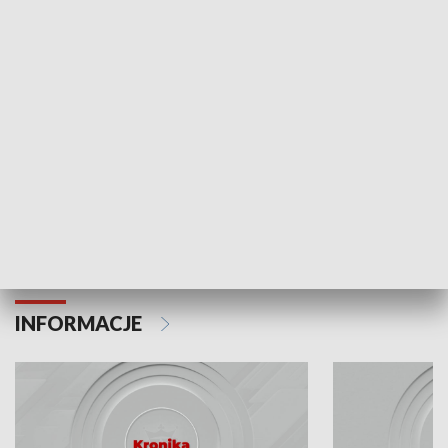
Odc. 6
Odc. 5
Czy wiesz, że Kraków inwestuje w edukację i
Czy wiesz, jak Kr
rozwój młodych?
mieszkańców?
INFORMACJE