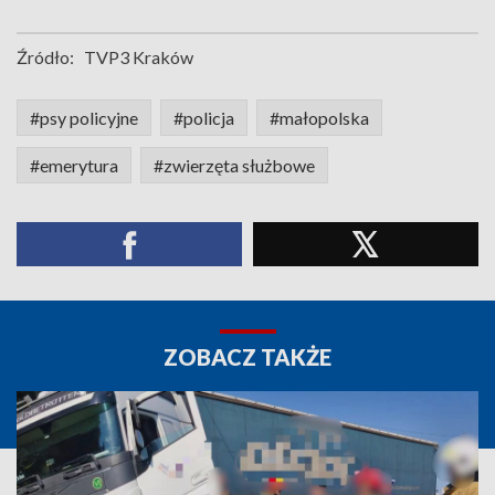
Źródło:
TVP3 Kraków
#psy policyjne
#policja
#małopolska
#emerytura
#zwierzęta służbowe
ZOBACZ TAKŻE