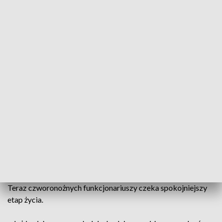
Nie zawsze było łatwo
Służba wymagała czasu, cierpliwości i wzajemnego
zrozumienia.
– Musieliśmy się uczyć siebie generalnie od pierwszego dnia,
bo Lando był charakternym psem. Chciał za wszelką cenę
postawić na swoje, ale musieliśmy znaleźć wspólny
kompromis, żeby móc współpracować. Jak widać, ta
współpraca się dobrze układała – opowiada asp. szt. Łukasz
Jankowski z Komendy Miejskiej Policji w Tarnowie.
Czas na zasłużony odpoczynek
Teraz czworonożnych funkcjonariuszy czeka spokojniejszy
etap życia.