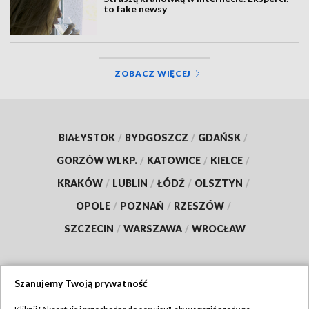
to fake newsy
ZOBACZ WIĘCEJ
BIAŁYSTOK
/
BYDGOSZCZ
/
GDAŃSK
/
GORZÓW WLKP.
/
KATOWICE
/
KIELCE
/
KRAKÓW
/
LUBLIN
/
ŁÓDŹ
/
OLSZTYN
/
OPOLE
/
POZNAŃ
/
RZESZÓW
/
SZCZECIN
/
WARSZAWA
/
WROCŁAW
Szanujemy Twoją prywatność
Dołącz do nas: