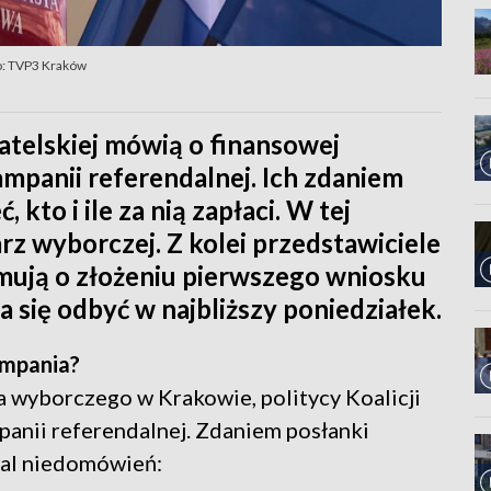
o: TVP3 Kraków
atelskiej mówią o finansowej
mpanii referendalnej. Ich zdaniem
kto i ile za nią zapłaci. W tej
rz wyborczej. Z kolei przedstawiciele
mują o złożeniu pierwszego wniosku
 się odbyć w najbliższy poniedziałek.
ampania?
ra wyborczego w Krakowie, politycy Koalicji
panii referendalnej. Zdaniem posłanki
wal niedomówień: