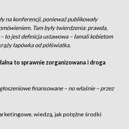
yły na konferencji, ponieważ publikowały
pomówieniem. Tam były twierdzenia: prawda,
m – to jest definicja ustawowa – łamali kobietom
 krąży łapówka od półświatka.
alna to sprawnie zorganizowana i droga
ogłoszeniowe finansowane – no właśnie – przez
arketingowe, wiedzą, jak potężne środki