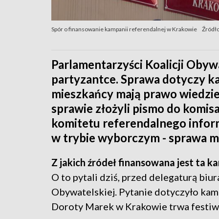
Spór o finansowanie kampanii referendalnej w Krakowie
Źródł
Parlamentarzyści Koalicji Obyw
partyzantce. Sprawa dotyczy ka
mieszkańcy mają prawo wiedzieć, 
sprawie złożyli pismo do komisa
komitetu referendalnego infor
w trybie wyborczym - sprawa ma
Z jakich źródeł finansowana jest ta k
O to pytali dziś, przed delegaturą biu
Obywatelskiej. Pytanie dotyczyło kam
Doroty Marek w Krakowie trwa festi