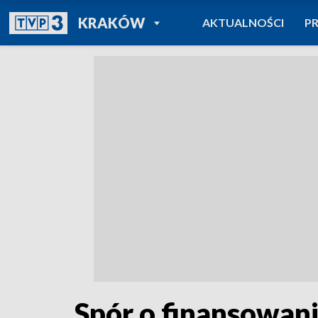
POWRÓT DO
KRAKÓW
AKTUALNOŚCI
P
TVP REGIONY
Spór o finansowan