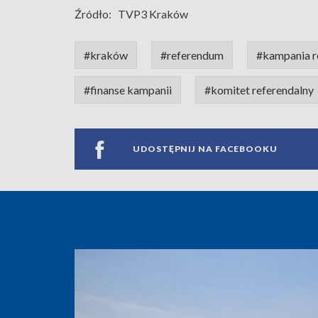
Źródło:
TVP3 Kraków
#kraków
#referendum
#kampania r
#finanse kampanii
#komitet referendalny
UDOSTĘPNIJ NA FACEBOOKU