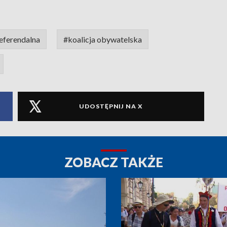
eferendalna
#koalicja obywatelska
UDOSTĘPNIJ NA X
ZOBACZ TAKŻE