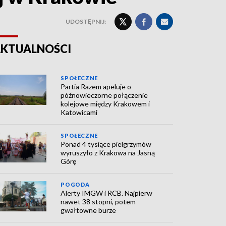
UDOSTĘPNIJ:
KTUALNOŚCI
SPOŁECZNE
Partia Razem apeluje o
późnowieczorne połączenie
kolejowe między Krakowem i
Katowicami
SPOŁECZNE
Ponad 4 tysiące pielgrzymów
wyruszyło z Krakowa na Jasną
Górę
POGODA
Alerty IMGW i RCB. Najpierw
nawet 38 stopni, potem
gwałtowne burze