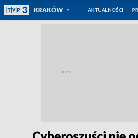
POWRÓT DO
KRAKÓW
AKTUALNOŚCI
P
TVP REGIONY
Cyberoszuści nie o