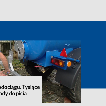
odociągu. Tysiące
dy do picia