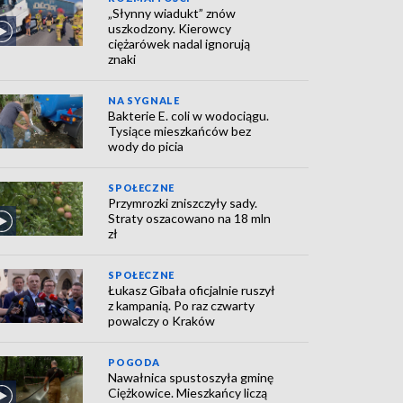
„Słynny wiadukt” znów
uszkodzony. Kierowcy
ciężarówek nadal ignorują
znaki
NA SYGNALE
Bakterie E. coli w wodociągu.
Tysiące mieszkańców bez
wody do picia
SPOŁECZNE
Przymrozki zniszczyły sady.
Straty oszacowano na 18 mln
zł
SPOŁECZNE
Łukasz Gibała oficjalnie ruszył
z kampanią. Po raz czwarty
powalczy o Kraków
POGODA
Nawałnica spustoszyła gminę
Ciężkowice. Mieszkańcy liczą