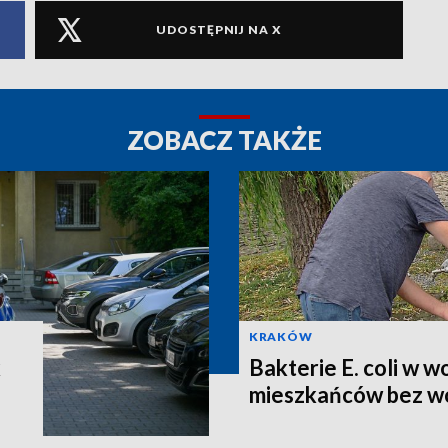
UDOSTĘPNIJ NA X
ZOBACZ TAKŻE
KRAKÓW
k
Bakterie E. coli w w
mieszkańców bez wo