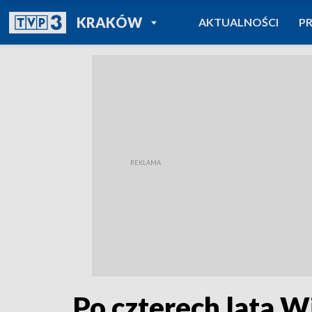
POWRÓT DO
KRAKÓW
AKTUALNOŚCI
P
TVP REGIONY
Po czterech lata W