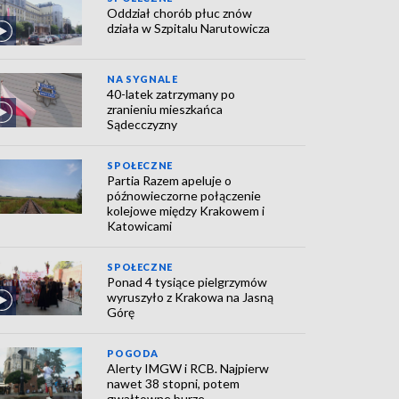
Oddział chorób płuc znów
działa w Szpitalu Narutowicza
NA SYGNALE
40-latek zatrzymany po
zranieniu mieszkańca
Sądecczyzny
SPOŁECZNE
Partia Razem apeluje o
późnowieczorne połączenie
kolejowe między Krakowem i
Katowicami
SPOŁECZNE
Ponad 4 tysiące pielgrzymów
wyruszyło z Krakowa na Jasną
Górę
POGODA
Alerty IMGW i RCB. Najpierw
nawet 38 stopni, potem
gwałtowne burze