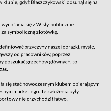
w klubie, gdyż Błaszczykowski odsunął się na
 wycofania się z Wisły, publicznie
a za symboliczną złotówkę.
definiować przyczyny naszej porażki, myślę,
ąwszy od pracowników, poprzez
my poszukać grzechów głównych, to
zas.
ała się stać nowoczesnym klubem opierającym
zesnym marketingu. Te założenia były
portowy nie przychodził łatwo.