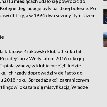
unastu miesiącach udało się powrócić do
Kolejne degradacje były bardziej bolesne. Po
 powrót trzy, a w 1994 dwa sezony. Tym razem
ie
a kibiców. Krakowski klub od kilku lat
Po odejściu z Wisły latem 2016 roku jej
upiała władzę w klubie przejęli ludzie
ką. Ich rządy doprowadziły de facto do
iu 2018 roku. Sprzedaż akcji zagranicznym
lingowi okazała się mistyfikacją. Władze