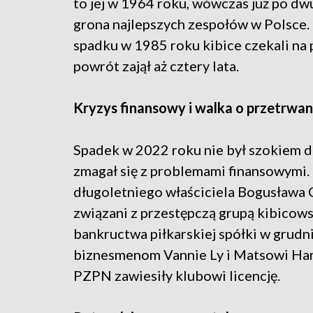
to jej w 1964 roku, wówczas już po dw
grona najlepszych zespołów w Polsce. 
spadku w 1985 roku kibice czekali na
powrót zajął aż cztery lata.
Kryzys finansowy i walka o przetrwan
Spadek w 2022 roku nie był szokiem dl
zmagał się z problemami finansowymi. 
długoletniego właściciela Bogusława C
związani z przestępczą grupą kibicows
bankructwa piłkarskiej spółki w grudn
biznesmenom Vannie Ly i Matsowi Hart
PZPN zawiesiły klubowi licencję.