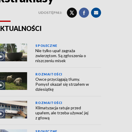
UDOSTĘPNIJ:
KTUALNOŚCI
SPOŁECZNE
Nie tylko upał zagraża
zwierzętom. Są zgłoszenia o
niszczeniu misek
ROZMAITOŚCI
Owce przyciągają tłumy.
Pomysł okazał się strzałem w
dziesiątkę
ROZMAITOŚCI
Klimatyzacja ratuje przed
upałem, ale trzeba używać jej
z głową
SPOŁECZNE