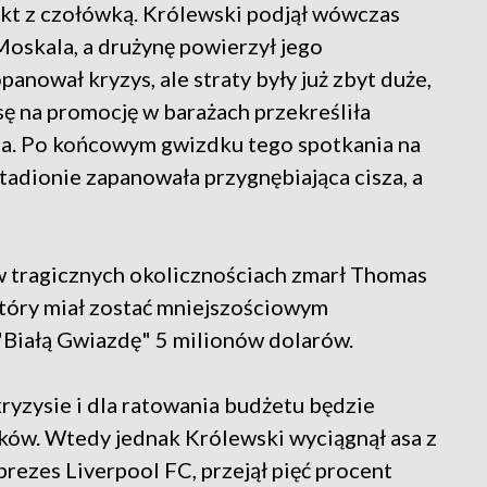
takt z czołówką. Królewski podjął wówczas
Moskala, a drużynę powierzył jego
nował kryzys, ale straty były już zbyt duże,
sę na promocję w barażach przekreśliła
ca. Po końcowym gwizdku tego spotkania na
tadionie zapanowała przygnębiająca cisza, a
 w tragicznych okolicznościach zmarł Thomas
tóry miał zostać mniejszościowym
"Białą Gwiazdę" 5 milionów dolarów.
kryzysie i dla ratowania budżetu będzie
ków. Wtedy jednak Królewski wyciągnął asa z
 prezes Liverpool FC, przejął pięć procent