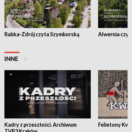
Rabka-Zdrój czyta Szymborską
Alwernia czy
INNE
Kadry z przeszłości. Archiwum
Felietony Kwa
TVP3 Kraków