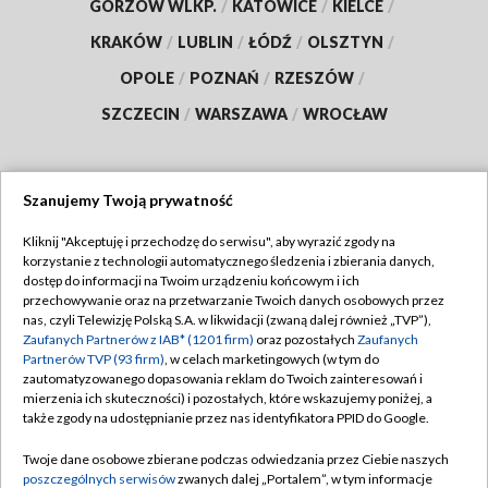
GORZÓW WLKP.
/
KATOWICE
/
KIELCE
/
KRAKÓW
/
LUBLIN
/
ŁÓDŹ
/
OLSZTYN
/
OPOLE
/
POZNAŃ
/
RZESZÓW
/
SZCZECIN
/
WARSZAWA
/
WROCŁAW
Szanujemy Twoją prywatność
Dołącz do nas:
Kliknij "Akceptuję i przechodzę do serwisu", aby wyrazić zgody na
korzystanie z technologii automatycznego śledzenia i zbierania danych,
TVP
dostęp do informacji na Twoim urządzeniu końcowym i ich
Abonament TVP
przechowywanie oraz na przetwarzanie Twoich danych osobowych przez
Regulamin TVP
nas, czyli Telewizję Polską S.A. w likwidacji (zwaną dalej również „TVP”),
Emisja w TVP
Zaufanych Partnerów z IAB* (1201 firm)
oraz pozostałych
Zaufanych
Polityka prywatności
Partnerów TVP (93 firm)
, w celach marketingowych (w tym do
Centrum informacji TVP
Moje zgody
zautomatyzowanego dopasowania reklam do Twoich zainteresowań i
mierzenia ich skuteczności) i pozostałych, które wskazujemy poniżej, a
Naziemna Telewizja Cyfrowa
Pomoc
także zgody na udostępnianie przez nas identyfikatora PPID do Google.
Sklep TVP
Biuro reklamy
Twoje dane osobowe zbierane podczas odwiedzania przez Ciebie naszych
Rada Programowa
poszczególnych serwisów
zwanych dalej „Portalem”, w tym informacje
Kontakt