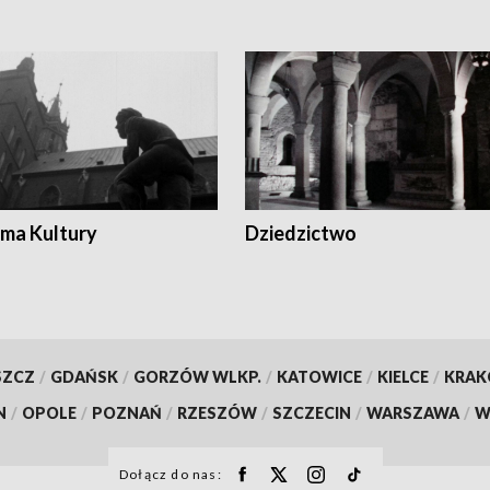
ma Kultury
Dziedzictwo
SZCZ
/
GDAŃSK
/
GORZÓW WLKP.
/
KATOWICE
/
KIELCE
/
KRA
N
/
OPOLE
/
POZNAŃ
/
RZESZÓW
/
SZCZECIN
/
WARSZAWA
/
W
Dołącz do nas: