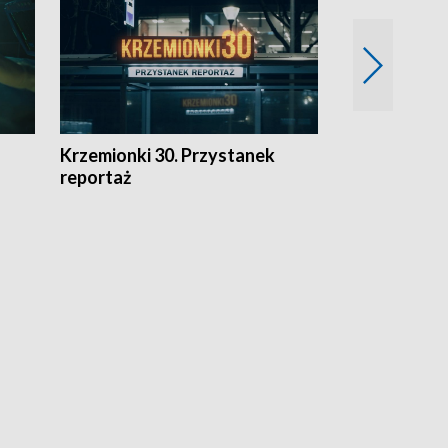
Krzemionki 30. Przystanek
Kraków - jak
reportaż