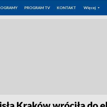
ROGRAMY
PROGRAM TV
KONTAKT
Więcej
isła Kraków wróciła do e