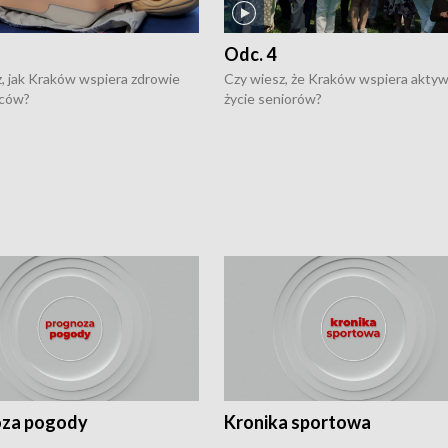
Odc. 4
, jak Kraków wspiera zdrowie
Czy wiesz, że Kraków wspiera akty
ców?
życie seniorów?
za pogody
Kronika sportowa