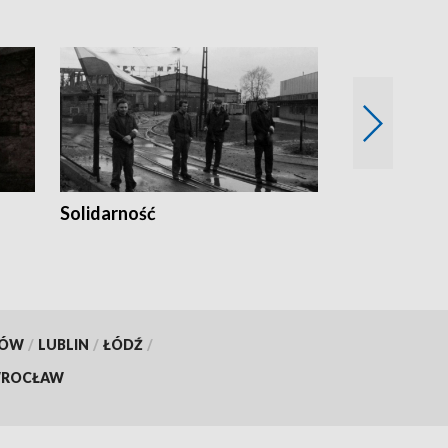
Solidarność
Trudne lata
KÓW
/
LUBLIN
/
ŁÓDŹ
/
ROCŁAW