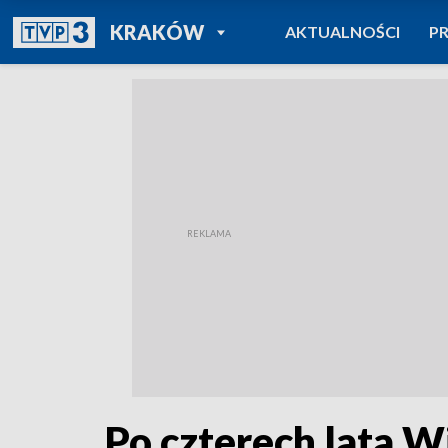
POWRÓT DO
KRAKÓW
AKTUALNOŚCI
P
TVP REGIONY
Po czterech lata W