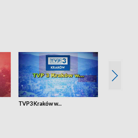
TVP3 Kraków w...
Ślizg