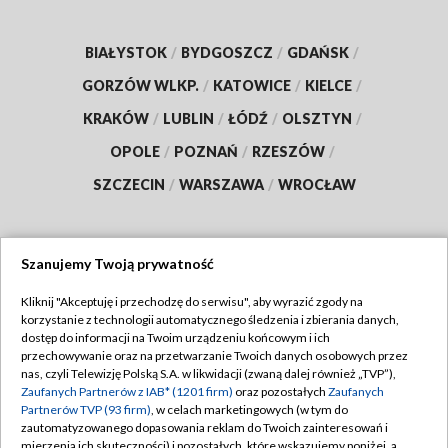
BIAŁYSTOK
/
BYDGOSZCZ
/
GDAŃSK
/
GORZÓW WLKP.
/
KATOWICE
/
KIELCE
/
KRAKÓW
/
LUBLIN
/
ŁÓDŹ
/
OLSZTYN
/
OPOLE
/
POZNAŃ
/
RZESZÓW
/
SZCZECIN
/
WARSZAWA
/
WROCŁAW
Szanujemy Twoją prywatność
Dołącz do nas:
Kliknij "Akceptuję i przechodzę do serwisu", aby wyrazić zgody na
korzystanie z technologii automatycznego śledzenia i zbierania danych,
TVP
dostęp do informacji na Twoim urządzeniu końcowym i ich
Abonament TVP
przechowywanie oraz na przetwarzanie Twoich danych osobowych przez
Regulamin TVP
nas, czyli Telewizję Polską S.A. w likwidacji (zwaną dalej również „TVP”),
Emisja w TVP
Zaufanych Partnerów z IAB* (1201 firm)
oraz pozostałych
Zaufanych
Polityka prywatności
Partnerów TVP (93 firm)
, w celach marketingowych (w tym do
Centrum informacji TVP
Moje zgody
zautomatyzowanego dopasowania reklam do Twoich zainteresowań i
mierzenia ich skuteczności) i pozostałych, które wskazujemy poniżej, a