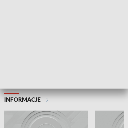
Odc. 6
Odc. 5
Czy wiesz, że Kraków inwestuje w edukację i
Czy wiesz, jak Kr
rozwój młodych?
mieszkańców?
INFORMACJE