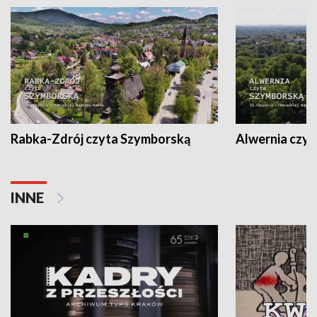
Rabka-Zdrój czyta Szymborską
Alwernia czy
INNE