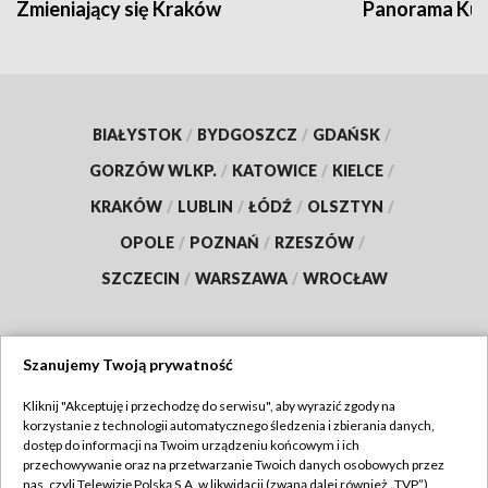
Zmieniający się Kraków
Panorama Kul
BIAŁYSTOK
/
BYDGOSZCZ
/
GDAŃSK
/
GORZÓW WLKP.
/
KATOWICE
/
KIELCE
/
KRAKÓW
/
LUBLIN
/
ŁÓDŹ
/
OLSZTYN
/
OPOLE
/
POZNAŃ
/
RZESZÓW
/
SZCZECIN
/
WARSZAWA
/
WROCŁAW
Szanujemy Twoją prywatność
Dołącz do nas:
Kliknij "Akceptuję i przechodzę do serwisu", aby wyrazić zgody na
korzystanie z technologii automatycznego śledzenia i zbierania danych,
TVP
dostęp do informacji na Twoim urządzeniu końcowym i ich
Abonament TVP
przechowywanie oraz na przetwarzanie Twoich danych osobowych przez
Regulamin TVP
nas, czyli Telewizję Polską S.A. w likwidacji (zwaną dalej również „TVP”),