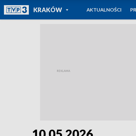
POWRÓT DO
KRAKÓW
AKTUALNOŚCI
P
TVP REGIONY
10.05.2026