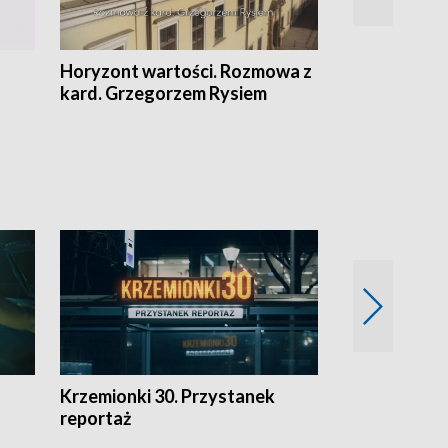
Horyzont wartości. Rozmowa z
Kulturalnie 
kard. Grzegorzem Rysiem
Krzemionki 30. Przystanek
Kraków - jak
reportaż