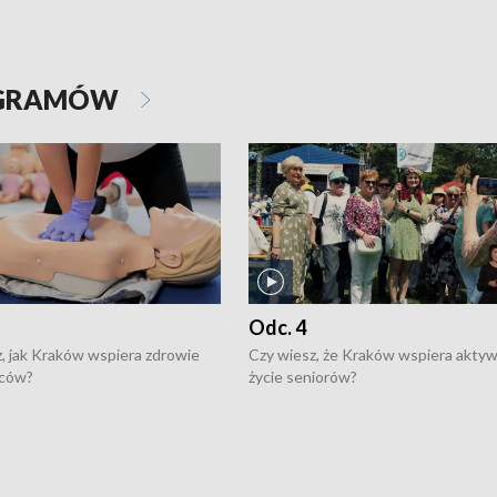
OGRAMÓW
Odc. 4
, jak Kraków wspiera zdrowie
Czy wiesz, że Kraków wspiera akty
ców?
życie seniorów?