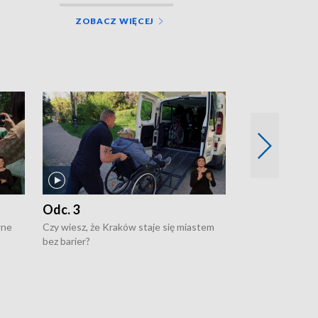
ZOBACZ WIĘCEJ
Odc. 3
Odc. 2
wne
Czy wiesz, że Kraków staje się miastem
Czy wiesz, że Kr
bez barier?
poprawia jakość 