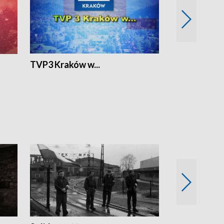
TVP3 Kraków w...
Ślizg