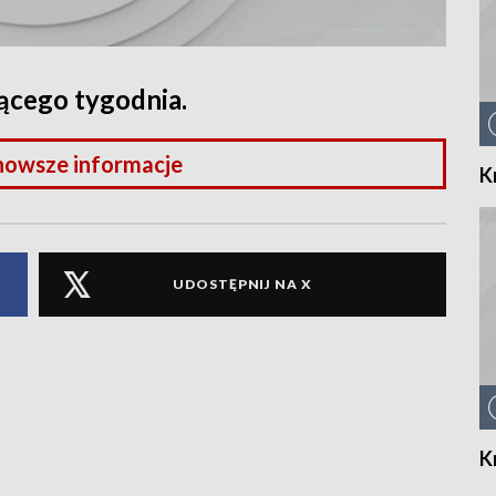
ącego tygodnia.
nowsze informacje
K
UDOSTĘPNIJ NA X
K