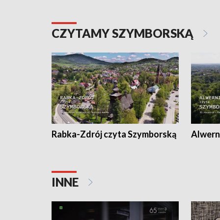
CZYTAMY SZYMBORSKĄ
Rabka-Zdrój czyta Szymborską
Alwern
INNE