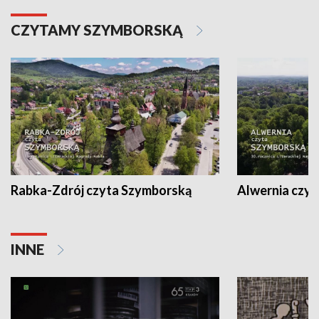
CZYTAMY SZYMBORSKĄ
Rabka-Zdrój czyta Szymborską
Alwernia czy
INNE