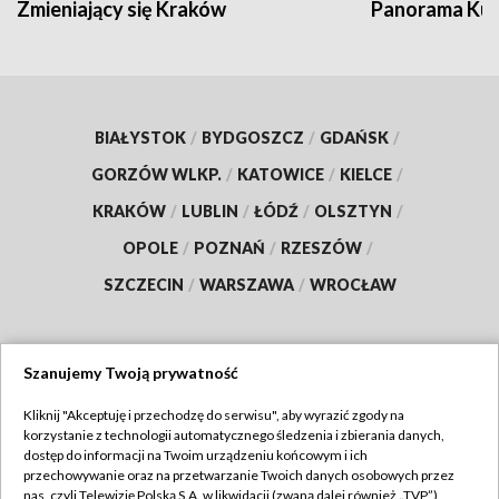
Zmieniający się Kraków
Panorama Kul
BIAŁYSTOK
/
BYDGOSZCZ
/
GDAŃSK
/
GORZÓW WLKP.
/
KATOWICE
/
KIELCE
/
KRAKÓW
/
LUBLIN
/
ŁÓDŹ
/
OLSZTYN
/
OPOLE
/
POZNAŃ
/
RZESZÓW
/
SZCZECIN
/
WARSZAWA
/
WROCŁAW
Szanujemy Twoją prywatność
Dołącz do nas:
Kliknij "Akceptuję i przechodzę do serwisu", aby wyrazić zgody na
korzystanie z technologii automatycznego śledzenia i zbierania danych,
TVP
dostęp do informacji na Twoim urządzeniu końcowym i ich
Abonament TVP
przechowywanie oraz na przetwarzanie Twoich danych osobowych przez
Regulamin TVP
nas, czyli Telewizję Polską S.A. w likwidacji (zwaną dalej również „TVP”),