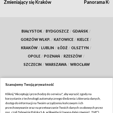
Zmieniający się Kraków
Panorama Kul
BIAŁYSTOK
/
BYDGOSZCZ
/
GDAŃSK
/
GORZÓW WLKP.
/
KATOWICE
/
KIELCE
/
KRAKÓW
/
LUBLIN
/
ŁÓDŹ
/
OLSZTYN
/
OPOLE
/
POZNAŃ
/
RZESZÓW
/
SZCZECIN
/
WARSZAWA
/
WROCŁAW
Szanujemy Twoją prywatność
Dołącz do nas:
Kliknij "Akceptuję i przechodzę do serwisu", aby wyrazić zgody na
korzystanie z technologii automatycznego śledzenia i zbierania danych,
TVP
dostęp do informacji na Twoim urządzeniu końcowym i ich
Abonament TVP
przechowywanie oraz na przetwarzanie Twoich danych osobowych przez
Regulamin TVP
nas, czyli Telewizję Polską S.A. w likwidacji (zwaną dalej również „TVP”),