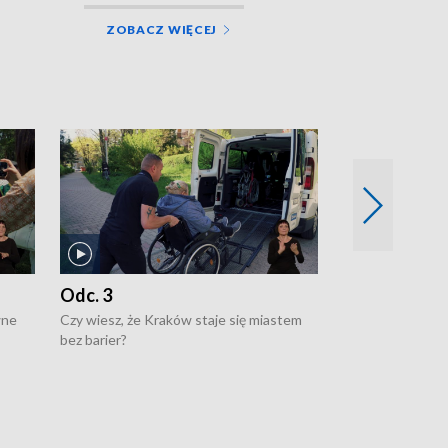
ZOBACZ WIĘCEJ
Odc. 3
Odc. 2
wne
Czy wiesz, że Kraków staje się miastem
Czy wiesz, że Kr
bez barier?
poprawia jakość 