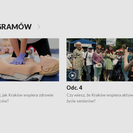
OGRAMÓW
Odc. 4
, jak Kraków wspiera zdrowie
Czy wiesz, że Kraków wspiera akty
ców?
życie seniorów?