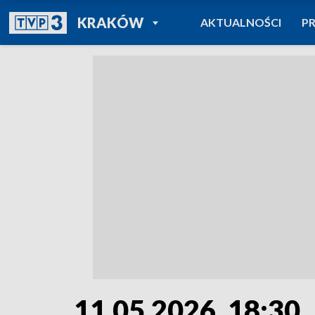
POWRÓT DO
KRAKÓW
AKTUALNOŚCI
P
TVP REGIONY
11.05.2026, 18:30