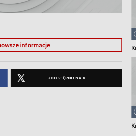
nowsze informacje
K
UDOSTĘPNIJ NA X
K