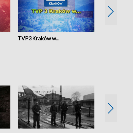
TVP3 Kraków w...
Ślizg