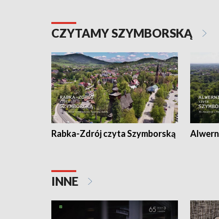
CZYTAMY SZYMBORSKĄ
Rabka-Zdrój czyta Szymborską
Alwern
INNE