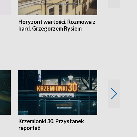
Horyzont wartości. Rozmowa z
Kulturalnie 
kard. Grzegorzem Rysiem
Krzemionki 30. Przystanek
Kraków - jak
reportaż