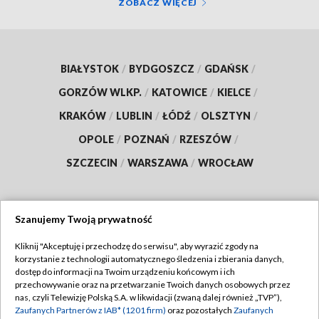
ZOBACZ WIĘCEJ
BIAŁYSTOK
/
BYDGOSZCZ
/
GDAŃSK
/
GORZÓW WLKP.
/
KATOWICE
/
KIELCE
/
KRAKÓW
/
LUBLIN
/
ŁÓDŹ
/
OLSZTYN
/
OPOLE
/
POZNAŃ
/
RZESZÓW
/
SZCZECIN
/
WARSZAWA
/
WROCŁAW
Szanujemy Twoją prywatność
Dołącz do nas:
Kliknij "Akceptuję i przechodzę do serwisu", aby wyrazić zgody na
korzystanie z technologii automatycznego śledzenia i zbierania danych,
TVP
dostęp do informacji na Twoim urządzeniu końcowym i ich
Abonament TVP
przechowywanie oraz na przetwarzanie Twoich danych osobowych przez
Regulamin TVP
nas, czyli Telewizję Polską S.A. w likwidacji (zwaną dalej również „TVP”),
Emisja w TVP
Zaufanych Partnerów z IAB* (1201 firm)
oraz pozostałych
Zaufanych
Polityka prywatności