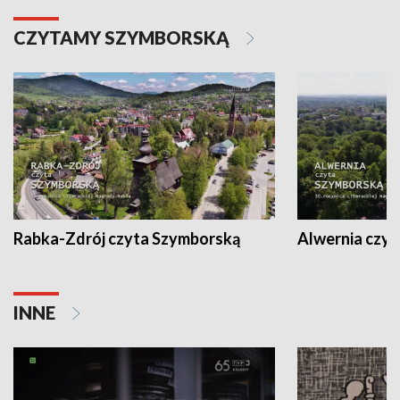
CZYTAMY SZYMBORSKĄ
Rabka-Zdrój czyta Szymborską
Alwernia czy
INNE