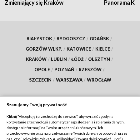
Zmieniający się Kraków
Panorama Kul
BIAŁYSTOK
/
BYDGOSZCZ
/
GDAŃSK
/
GORZÓW WLKP.
/
KATOWICE
/
KIELCE
/
KRAKÓW
/
LUBLIN
/
ŁÓDŹ
/
OLSZTYN
/
OPOLE
/
POZNAŃ
/
RZESZÓW
/
SZCZECIN
/
WARSZAWA
/
WROCŁAW
Szanujemy Twoją prywatność
Dołącz do nas:
Kliknij "Akceptuję i przechodzę do serwisu", aby wyrazić zgody na
korzystanie z technologii automatycznego śledzenia i zbierania danych,
TVP
dostęp do informacji na Twoim urządzeniu końcowym i ich
Abonament TVP
przechowywanie oraz na przetwarzanie Twoich danych osobowych przez
Regulamin TVP
nas, czyli Telewizję Polską S.A. w likwidacji (zwaną dalej również „TVP”),