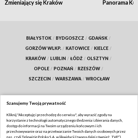
Zmieniający się Kraków
Panorama Kul
BIAŁYSTOK
/
BYDGOSZCZ
/
GDAŃSK
/
GORZÓW WLKP.
/
KATOWICE
/
KIELCE
/
KRAKÓW
/
LUBLIN
/
ŁÓDŹ
/
OLSZTYN
/
OPOLE
/
POZNAŃ
/
RZESZÓW
/
SZCZECIN
/
WARSZAWA
/
WROCŁAW
Szanujemy Twoją prywatność
Dołącz do nas:
Kliknij "Akceptuję i przechodzę do serwisu", aby wyrazić zgody na
korzystanie z technologii automatycznego śledzenia i zbierania danych,
TVP
dostęp do informacji na Twoim urządzeniu końcowym i ich
Abonament TVP
przechowywanie oraz na przetwarzanie Twoich danych osobowych przez
Regulamin TVP
nas, czyli Telewizję Polską S.A. w likwidacji (zwaną dalej również „TVP”),