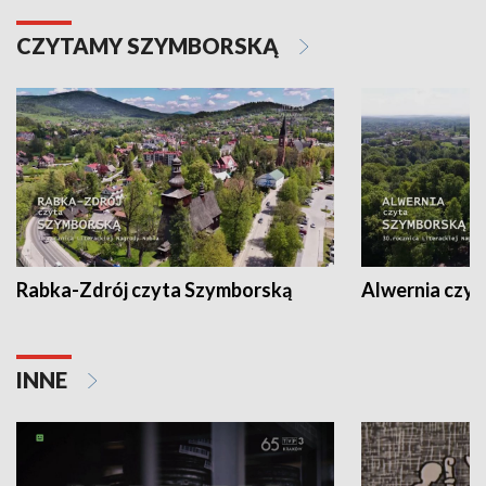
CZYTAMY SZYMBORSKĄ
Rabka-Zdrój czyta Szymborską
Alwernia czy
INNE