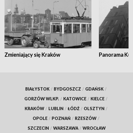
Zmieniający się Kraków
Panorama Kul
BIAŁYSTOK
/
BYDGOSZCZ
/
GDAŃSK
/
GORZÓW WLKP.
/
KATOWICE
/
KIELCE
/
KRAKÓW
/
LUBLIN
/
ŁÓDŹ
/
OLSZTYN
/
OPOLE
/
POZNAŃ
/
RZESZÓW
/
SZCZECIN
/
WARSZAWA
/
WROCŁAW