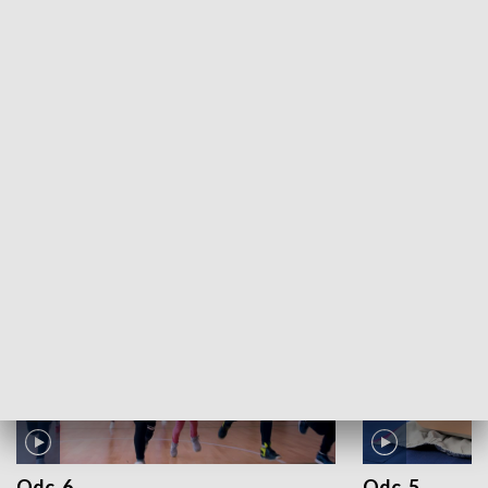
Kadry z przeszłości. Archiwum TVP3 Kraków: Odc. 8
ZOBACZ WIĘCEJ
NAJNOWSZE WYDANIA PROGRAMÓW
Odc. 6
Odc. 5