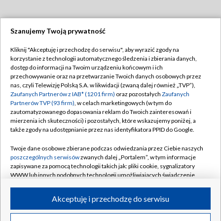
Szanujemy Twoją prywatność
Dołącz do nas:
Kliknij "Akceptuję i przechodzę do serwisu", aby wyrazić zgody na
korzystanie z technologii automatycznego śledzenia i zbierania danych,
TVP
dostęp do informacji na Twoim urządzeniu końcowym i ich
Abonament TVP
przechowywanie oraz na przetwarzanie Twoich danych osobowych przez
Regulamin TVP
nas, czyli Telewizję Polską S.A. w likwidacji (zwaną dalej również „TVP”),
Emisja w TVP
Zaufanych Partnerów z IAB* (1201 firm)
oraz pozostałych
Zaufanych
Polityka prywatności
Partnerów TVP (93 firm)
, w celach marketingowych (w tym do
Centrum informacji TVP
Moje zgody
zautomatyzowanego dopasowania reklam do Twoich zainteresowań i
mierzenia ich skuteczności) i pozostałych, które wskazujemy poniżej, a
Naziemna Telewizja Cyfrowa
Pomoc
także zgody na udostępnianie przez nas identyfikatora PPID do Google.
Sklep TVP
Biuro reklamy
Twoje dane osobowe zbierane podczas odwiedzania przez Ciebie naszych
Rada Programowa
poszczególnych serwisów
zwanych dalej „Portalem”, w tym informacje
Kontakt
zapisywane za pomocą technologii takich jak: pliki cookie, sygnalizatory
System NOS
WWW lub innych podobnych technologii umożliwiających świadczenie
dopasowanych i bezpiecznych usług, personalizację treści oraz reklam,
Informacje o nadawcy
Kanały
udostępnianie funkcji mediów społecznościowych oraz analizowanie
Akceptuję i przechodzę do serwisu
ruchu w Internecie.
Program dla prasy
©2026 Telewizja Polska S.A. w likwidacji
Biuro Reklamy
Twoje dane osobowe zbierane podczas odwiedzania przez Ciebie