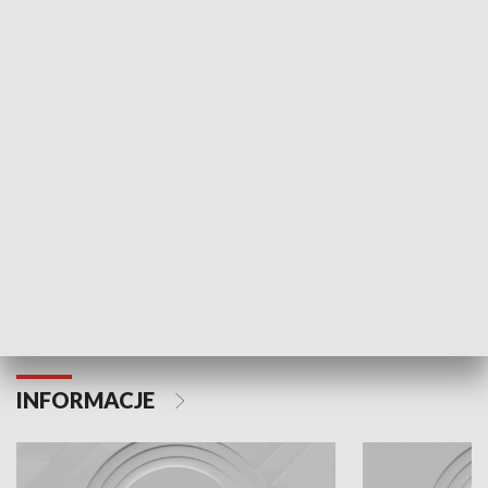
Odc. 6
Odc. 5
Czy wiesz, że Kraków inwestuje w edukację i
Czy wiesz, jak Kr
rozwój młodych?
mieszkańców?
INFORMACJE