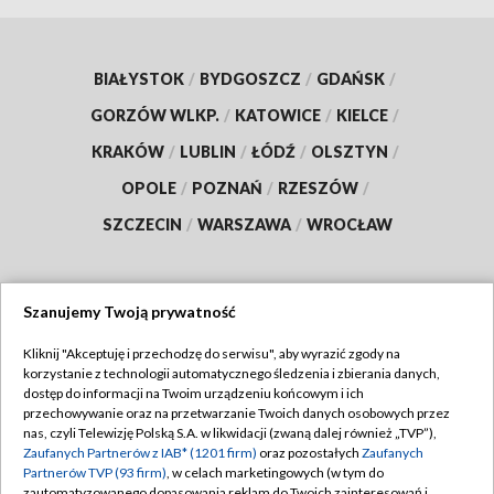
BIAŁYSTOK
/
BYDGOSZCZ
/
GDAŃSK
/
GORZÓW WLKP.
/
KATOWICE
/
KIELCE
/
KRAKÓW
/
LUBLIN
/
ŁÓDŹ
/
OLSZTYN
/
OPOLE
/
POZNAŃ
/
RZESZÓW
/
SZCZECIN
/
WARSZAWA
/
WROCŁAW
Szanujemy Twoją prywatność
Dołącz do nas:
Kliknij "Akceptuję i przechodzę do serwisu", aby wyrazić zgody na
korzystanie z technologii automatycznego śledzenia i zbierania danych,
TVP
dostęp do informacji na Twoim urządzeniu końcowym i ich
Abonament TVP
przechowywanie oraz na przetwarzanie Twoich danych osobowych przez
Regulamin TVP
nas, czyli Telewizję Polską S.A. w likwidacji (zwaną dalej również „TVP”),
Emisja w TVP
Zaufanych Partnerów z IAB* (1201 firm)
oraz pozostałych
Zaufanych
Polityka prywatności
Partnerów TVP (93 firm)
, w celach marketingowych (w tym do
Centrum informacji TVP
Moje zgody
zautomatyzowanego dopasowania reklam do Twoich zainteresowań i