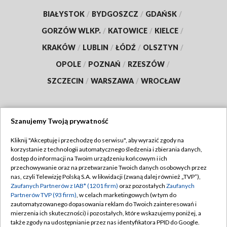
BIAŁYSTOK
/
BYDGOSZCZ
/
GDAŃSK
/
GORZÓW WLKP.
/
KATOWICE
/
KIELCE
/
KRAKÓW
/
LUBLIN
/
ŁÓDŹ
/
OLSZTYN
/
OPOLE
/
POZNAŃ
/
RZESZÓW
/
SZCZECIN
/
WARSZAWA
/
WROCŁAW
Szanujemy Twoją prywatność
Dołącz do nas:
Kliknij "Akceptuję i przechodzę do serwisu", aby wyrazić zgody na
korzystanie z technologii automatycznego śledzenia i zbierania danych,
TVP
dostęp do informacji na Twoim urządzeniu końcowym i ich
Abonament TVP
przechowywanie oraz na przetwarzanie Twoich danych osobowych przez
Regulamin TVP
nas, czyli Telewizję Polską S.A. w likwidacji (zwaną dalej również „TVP”),
Emisja w TVP
Zaufanych Partnerów z IAB* (1201 firm)
oraz pozostałych
Zaufanych
Polityka prywatności
Partnerów TVP (93 firm)
, w celach marketingowych (w tym do
Centrum informacji TVP
Moje zgody
zautomatyzowanego dopasowania reklam do Twoich zainteresowań i
mierzenia ich skuteczności) i pozostałych, które wskazujemy poniżej, a
Naziemna Telewizja Cyfrowa
Pomoc
także zgody na udostępnianie przez nas identyfikatora PPID do Google.