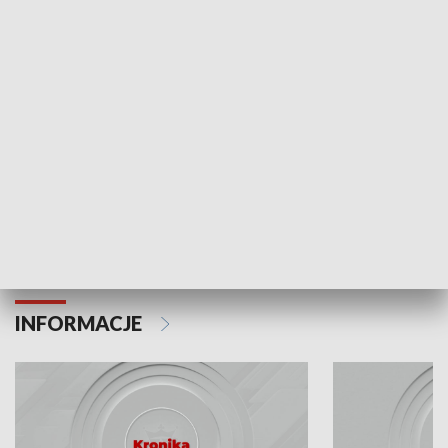
Odc. 6
Odc. 5
Czy wiesz, że Kraków inwestuje w edukację i
Czy wiesz, jak Kr
rozwój młodych?
mieszkańców?
INFORMACJE