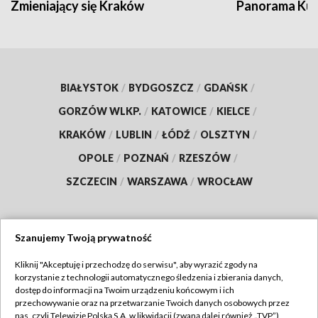
Zmieniający się Kraków
Panorama Kul
BIAŁYSTOK
/
BYDGOSZCZ
/
GDAŃSK
/
GORZÓW WLKP.
/
KATOWICE
/
KIELCE
/
KRAKÓW
/
LUBLIN
/
ŁÓDŹ
/
OLSZTYN
/
OPOLE
/
POZNAŃ
/
RZESZÓW
/
SZCZECIN
/
WARSZAWA
/
WROCŁAW
Szanujemy Twoją prywatność
Dołącz do nas:
Kliknij "Akceptuję i przechodzę do serwisu", aby wyrazić zgody na
korzystanie z technologii automatycznego śledzenia i zbierania danych,
TVP
dostęp do informacji na Twoim urządzeniu końcowym i ich
Abonament TVP
przechowywanie oraz na przetwarzanie Twoich danych osobowych przez
Regulamin TVP
nas, czyli Telewizję Polską S.A. w likwidacji (zwaną dalej również „TVP”),