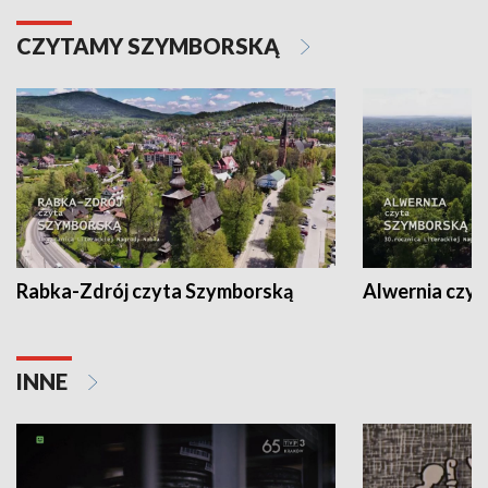
CZYTAMY SZYMBORSKĄ
Rabka-Zdrój czyta Szymborską
Alwernia czy
INNE