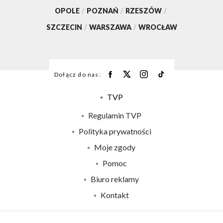
OPOLE
/
POZNAŃ
/
RZESZÓW
/
SZCZECIN
/
WARSZAWA
/
WROCŁAW
Dołącz do nas:
TVP
Abonament TVP
Regulamin TVP
Emisja w TVP
Polityka prywatności
Centrum informacji TVP
Moje zgody
Naziemna Telewizja Cyfrowa
Pomoc
Sklep TVP
Biuro reklamy
Rada Programowa
Kontakt
System NOS