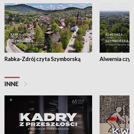
Rabka-Zdrój czyta Szymborską
Alwernia czy
INNE