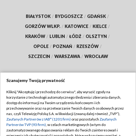
BIAŁYSTOK
/
BYDGOSZCZ
/
GDAŃSK
/
GORZÓW WLKP.
/
KATOWICE
/
KIELCE
/
KRAKÓW
/
LUBLIN
/
ŁÓDŹ
/
OLSZTYN
/
OPOLE
/
POZNAŃ
/
RZESZÓW
/
SZCZECIN
/
WARSZAWA
/
WROCŁAW
Szanujemy Twoją prywatność
Dołącz do nas:
Kliknij "Akceptuję i przechodzę do serwisu", aby wyrazić zgody na
korzystanie z technologii automatycznego śledzenia i zbierania danych,
TVP
dostęp do informacji na Twoim urządzeniu końcowym i ich
Abonament TVP
przechowywanie oraz na przetwarzanie Twoich danych osobowych przez
Regulamin TVP
nas, czyli Telewizję Polską S.A. w likwidacji (zwaną dalej również „TVP”),
Emisja w TVP
Zaufanych Partnerów z IAB* (1201 firm)
oraz pozostałych
Zaufanych
Polityka prywatności
Partnerów TVP (93 firm)
, w celach marketingowych (w tym do
Centrum informacji TVP
Moje zgody
zautomatyzowanego dopasowania reklam do Twoich zainteresowań i
mierzenia ich skuteczności) i pozostałych, które wskazujemy poniżej, a