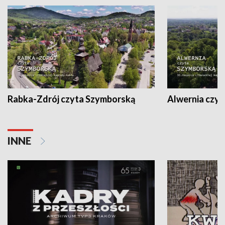
Rabka-Zdrój czyta Szymborską
Alwernia czy
INNE