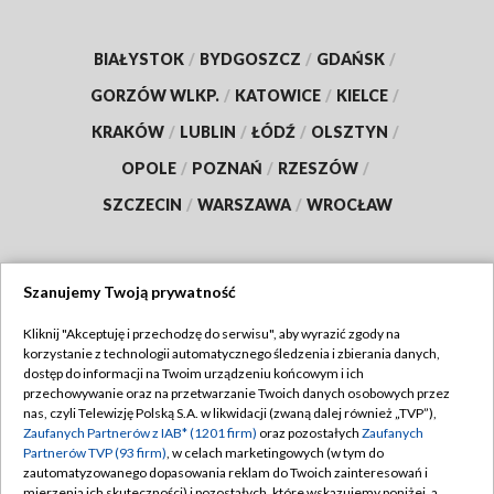
BIAŁYSTOK
/
BYDGOSZCZ
/
GDAŃSK
/
GORZÓW WLKP.
/
KATOWICE
/
KIELCE
/
KRAKÓW
/
LUBLIN
/
ŁÓDŹ
/
OLSZTYN
/
OPOLE
/
POZNAŃ
/
RZESZÓW
/
SZCZECIN
/
WARSZAWA
/
WROCŁAW
Szanujemy Twoją prywatność
Dołącz do nas:
Kliknij "Akceptuję i przechodzę do serwisu", aby wyrazić zgody na
korzystanie z technologii automatycznego śledzenia i zbierania danych,
TVP
dostęp do informacji na Twoim urządzeniu końcowym i ich
Abonament TVP
przechowywanie oraz na przetwarzanie Twoich danych osobowych przez
Regulamin TVP
nas, czyli Telewizję Polską S.A. w likwidacji (zwaną dalej również „TVP”),
Emisja w TVP
Zaufanych Partnerów z IAB* (1201 firm)
oraz pozostałych
Zaufanych
Polityka prywatności
Partnerów TVP (93 firm)
, w celach marketingowych (w tym do
Centrum informacji TVP
Moje zgody
zautomatyzowanego dopasowania reklam do Twoich zainteresowań i
mierzenia ich skuteczności) i pozostałych, które wskazujemy poniżej, a