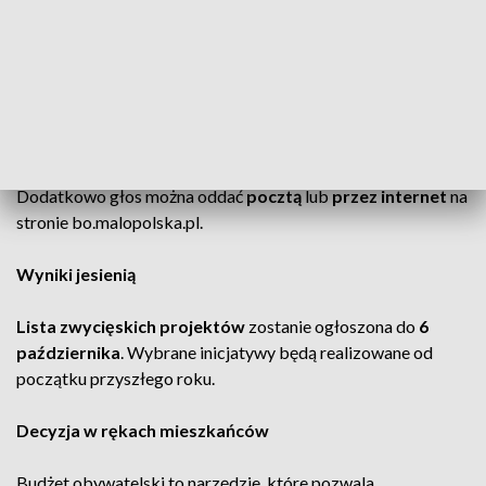
Jak oddać głos
Głosowanie jest możliwe na kilka sposobów. Można
wypełnić papierową kartę i wrzucić ją do urn w siedzibach
Urzędu Marszałkowskiego
oraz jego oddziałach w m.in.
Tarnowie, Nowym Sączu, Zakopanem czy Oświęcimiu.
Dodatkowo głos można oddać
pocztą
lub
przez internet
na
stronie bo.malopolska.pl.
Wyniki jesienią
Lista zwycięskich projektów
zostanie ogłoszona do
6
października
. Wybrane inicjatywy będą realizowane od
początku przyszłego roku.
Decyzja w rękach mieszkańców
Budżet obywatelski to narzędzie, które pozwala