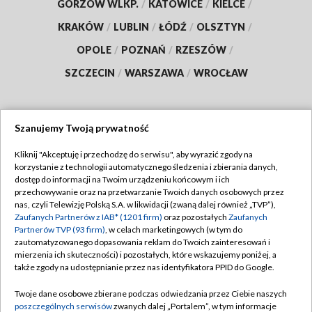
GORZÓW WLKP.
/
KATOWICE
/
KIELCE
/
KRAKÓW
/
LUBLIN
/
ŁÓDŹ
/
OLSZTYN
/
OPOLE
/
POZNAŃ
/
RZESZÓW
/
SZCZECIN
/
WARSZAWA
/
WROCŁAW
Szanujemy Twoją prywatność
Dołącz do nas:
Kliknij "Akceptuję i przechodzę do serwisu", aby wyrazić zgody na
korzystanie z technologii automatycznego śledzenia i zbierania danych,
TVP
dostęp do informacji na Twoim urządzeniu końcowym i ich
Abonament TVP
przechowywanie oraz na przetwarzanie Twoich danych osobowych przez
Regulamin TVP
nas, czyli Telewizję Polską S.A. w likwidacji (zwaną dalej również „TVP”),
Emisja w TVP
Polityka prywatności
Zaufanych Partnerów z IAB* (1201 firm)
oraz pozostałych
Zaufanych
Partnerów TVP (93 firm)
, w celach marketingowych (w tym do
Centrum informacji TVP
Moje zgody
zautomatyzowanego dopasowania reklam do Twoich zainteresowań i
mierzenia ich skuteczności) i pozostałych, które wskazujemy poniżej, a
Naziemna Telewizja Cyfrowa
Pomoc
także zgody na udostępnianie przez nas identyfikatora PPID do Google.
Sklep TVP
Biuro reklamy
Twoje dane osobowe zbierane podczas odwiedzania przez Ciebie naszych
Rada Programowa
Kontakt
poszczególnych serwisów
zwanych dalej „Portalem”, w tym informacje